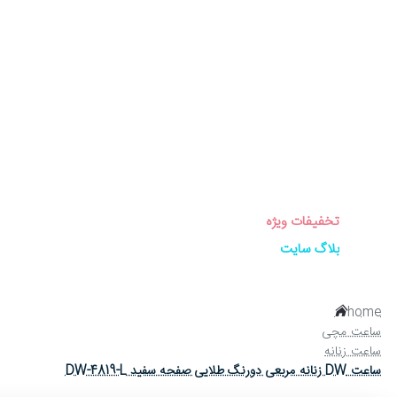
برندهای ساعت
ساعت زنانه
ساعت مردانه
ساعت ست
ساعت اورجینال
عینک آفتابی
عطر و ادکلن
لوازم جانبی ساعت
تخفیفات ویژه
بلاگ سایت
home
ساعت مچی
ساعت زنانه
ساعت DW زنانه مربعی دورنگ طلایی صفحه سفید DW-4819-L