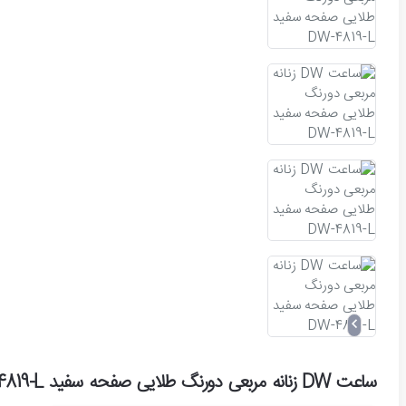
ساعت DW زنانه مربعی دورنگ طلایی صفحه سفید DW-4819-L