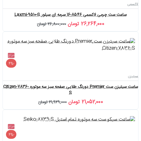
لاکسمی
ساعت ست چرمی لاکسمی 8546-16 سرمه ای سیلور Laxmi-9510-S
26,264,000 تومان
26,800,000 تومان
حراج
-4%
سیتیزن
ساعت سیتیزن ست Premier دورنگ طلایی صفحه سبز سه موتوره Citizen-7836-
S
21,052,000 تومان
21,929,000 تومان
حراج
-4%