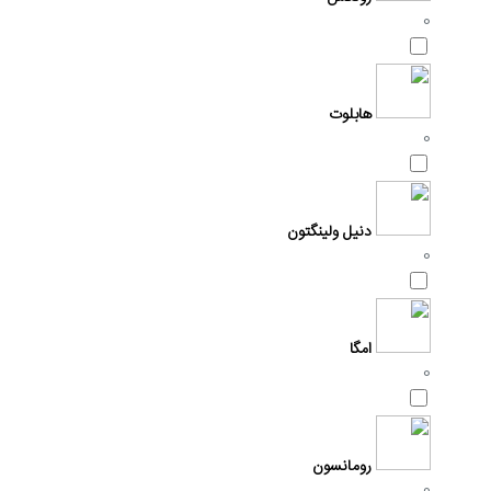
0
هابلوت
0
دنیل ولینگتون
0
امگا
0
رومانسون
0