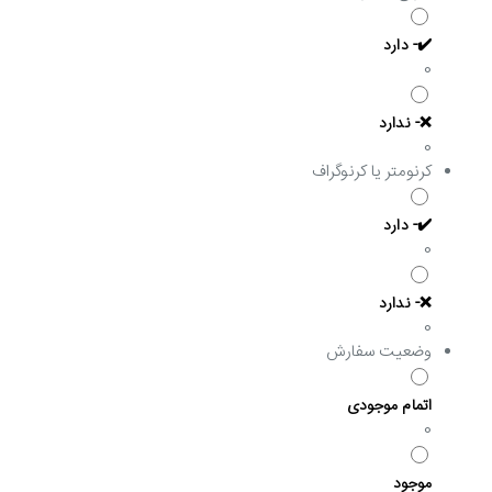
✔️- دارد
0
❌- ندارد
0
کرنومتر یا کرنوگراف
✔️- دارد
0
❌- ندارد
0
وضعیت سفارش
اتمام موجودی
0
موجود