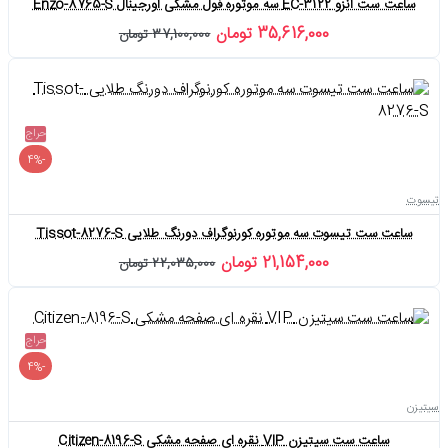
ساعت ست انزو EC-3122 سه موتوره فول مشکی اورجینال Enzo-8765-S
35,616,000 تومان
37,100,000 تومان
حراج
-4%
تیسوت
ساعت ست تیسوت سه موتوره کورنوگراف دورنگ طلایی Tissot-8276-S
21,154,000 تومان
22,035,000 تومان
حراج
-4%
سیتیزن
ساعت ست سیتیزن VIP نقره ای صفحه مشکی Citizen-8196-S