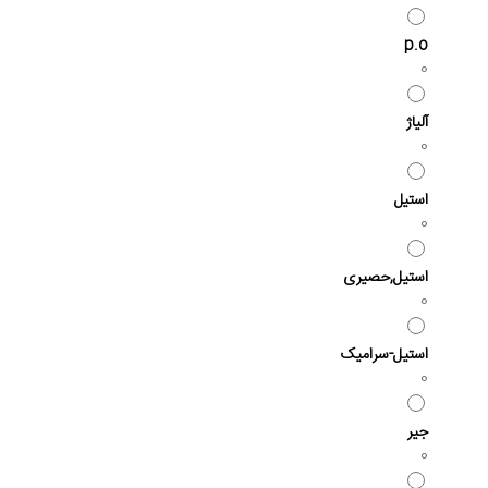
p.o
0
آلیاژ
0
استیل
0
استیل,حصیری
0
استیل-سرامیک
0
جیر
0