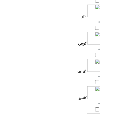
انزو
0
گوچی
0
ای پی
0
کاسیو
0