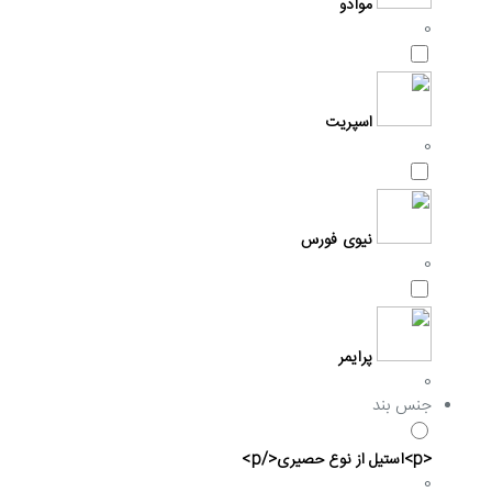
موادو
0
اسپریت
0
نیوی فورس
0
پرایمر
0
جنس بند
<p>استیل از نوع حصیری</p>
0