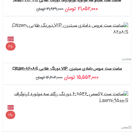
ساعت ست سیکو سه موتوره کورنوگراف دورنگ طلایی Seiko-7837-S
21,052,000 تومان
21,929,000 تومان
حراج
-4%
سیتیزن
ساعت ست عروس دامادی سیتیزن VIP دورنگ طلایی Citizen-8608-S
15,554,000 تومان
16,202,000 تومان
حراج
-2%
لاکسمی