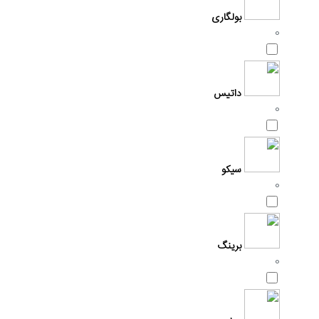
بولگاری
0
داتیس
0
سیکو
0
برینگ
0