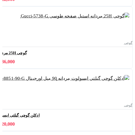
گوچی
گوچی 25H مردانه استیل صفحه طوسی Gucci-5738-G
11,036,000 
گوچی
ادکلن گوچی گیلتی ابسولوت مردانه 90 میل اورج
29,820,000 