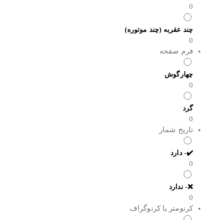
0
چند عقربه (چند موتوره)
0
فرم صفحه
چهارگوش
0
گرد
0
تاریخ شمار
✔️- دارد
0
❌- ندارد
0
کرنومتر یا کرنوگراف