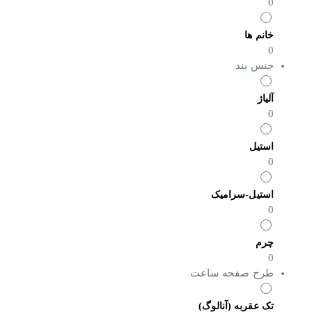
0
خانم ها
0
جنس بند
آلیاژ
0
استیل
0
استیل-سرامیک
0
چرم
0
طرح صفحه ساعت
تک عقربه (آنالوگ)