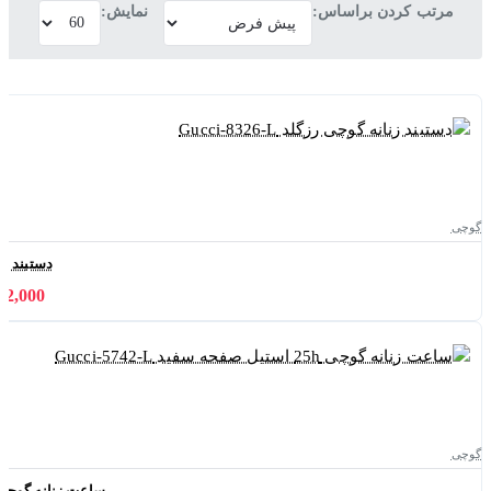
مرتب کردن براساس:
نمایش:
گوچی
دستبند زنانه 
1,152,000 
گوچی
ساعت زنانه گوچی 25h استیل صفحه سفید ci-5742-L