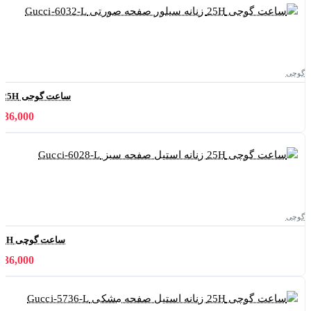
گوچی
ساعت گوجی 25H زنانه سیلور صفحه صورتی Gucci-6032-L
11,036,000 
گوچی
ساعت گوچی 25H زنانه استیل صفحه سبز Gucci-6028-L
11,036,000 