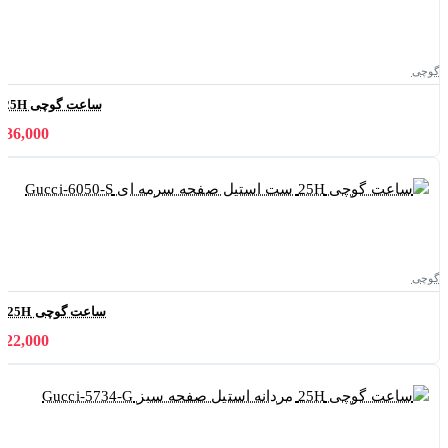
گوچی
ساعت گوچی 25H زنانه استیل صفحه مشکی Gucci-5736-L
11,036,000 
گوچی
ساعت گوچی 25H ست استیل صفحه سرمه ای Gucci-6050-S
21,822,000 