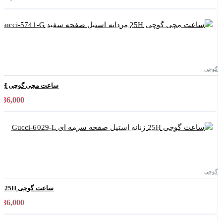
گوچی
ساعت مچی گوچی 25H مردانه استیل صفحه سفید Gucci-5741-G
11,036,000 
گوچی
ساعت گوجی 25H زنانه استیل صفحه سرمه ای Gucci-6029-L
11,036,000 