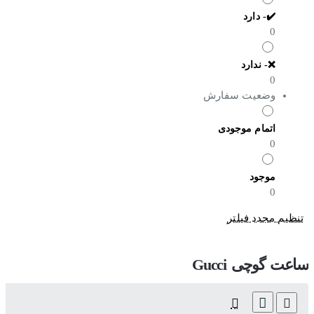
✔️- دارد
0
❌- ندارد
0
وضعیت سفارش
اتمام موجودی
0
موجود
0
تنظیم مجدد فیلتر
ساعت گوچی Gucci