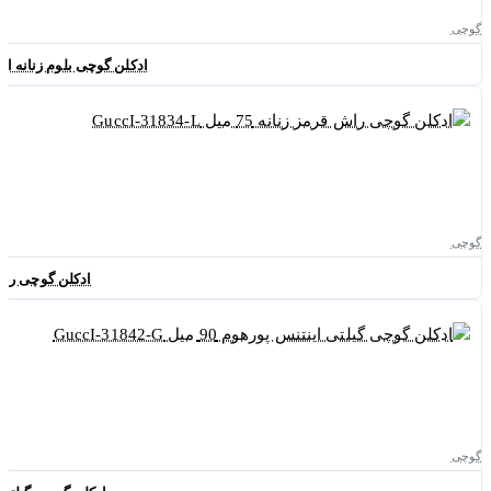
گوچی
ادکلن گوچی بلوم زنانه ادوپرفیوم 100 میل اورجینال L
گوچی
ادکلن گوچی راش قرمز زنانه
گوچی