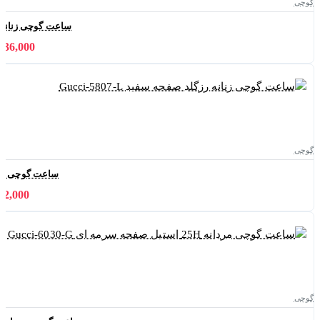
گوچی
ساعت گوچی زنانه 25H سیلور صفحه تیفانی ucci-6031-L
11,036,000 
گوچی
ساعت گوچی زنانه رز
9,422,000 
گوچی