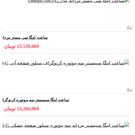
امگا
ساعت امگا سی مستر مردانه مدل 3063-G
13,559,000 تومان
000
امگا
ساعت امگا سیمستر سه موتوره کرنوگراف سیلور صف
13,266,000 تومان
000