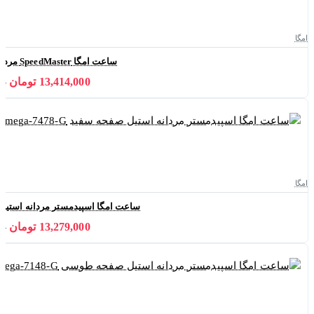
امگا
ساعت امگا SpeedMaster مردانه مدل Omega-3064-G
13,414,000 تومان
000
امگا
ساعت امگا اسپیدمستر مردانه استیل صفحه سفی
13,279,000 تومان
000