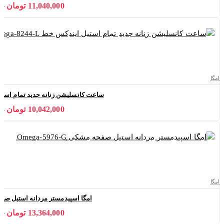
11,040,000 تومان
000
امگا
ساعت کانسلیشن زنانه جدید تمام استیل ایندکس
10,042,000 تومان
000
امگا
امگا اسپیدمستر مردانه استیل صفحه مشکی G
13,364,000 تومان
000