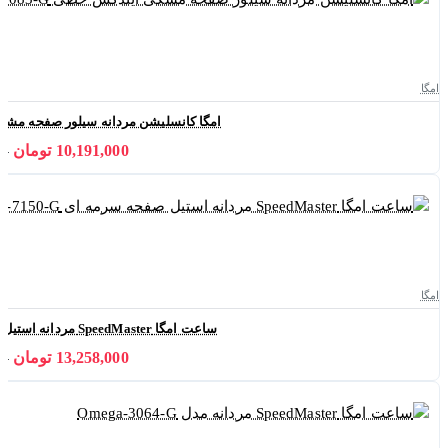
امگا
امگا کانسلیشن مردانه سیلور صفحه مشکی ایندکس
10,191,000 تومان
000
امگا
ساعت امگا SpeedMaster مردانه استیل صفحه سرمه ای Omega-7150-G
13,258,000 تومان
000