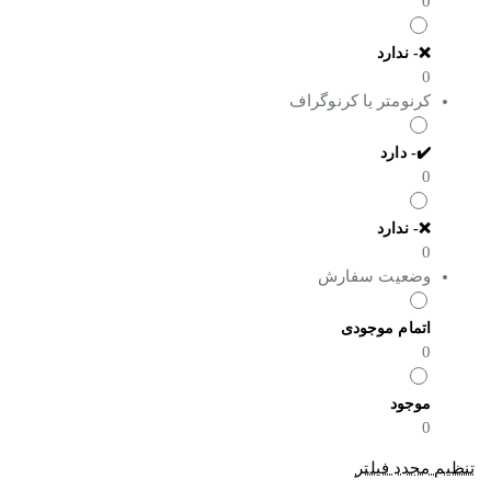
0
❌- ندارد
0
کرنومتر یا کرنوگراف
✔️- دارد
0
❌- ندارد
0
وضعیت سفارش
اتمام موجودی
0
موجود
0
تنظیم مجدد فیلتر