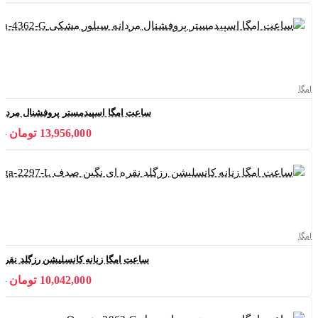
امگا
ساعت امگا اسپیدمستر پروفشنال مردانه سیلور م
13,956,000 تومان
000
امگا
ساعت امگا زنانه کانسلیشن رزگلد نقره ای نگین
10,042,000 تومان
000