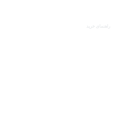
برندهای سایت
کالاهای ویژه
راهنمای خرید
درباره تک ثانیه
نحوه ارسال سفارشات
سوالات متداول
شرایط و قوانین