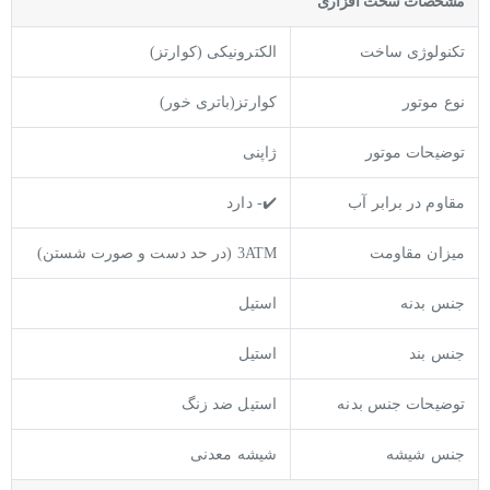
مشخصات سخت افزاری
تکنولوژی ساخت
الکترونیکی (کوارتز)
نوع موتور
کوارتز(باتری خور)
توضیحات موتور
ژاپنی
مقاوم در برابر آب
✔️- دارد
میزان مقاومت
3ATM (در حد دست و صورت شستن)
جنس بدنه
استیل
جنس بند
استیل
توضيحات جنس بدنه
استیل ضد زنگ
جنس شیشه
شیشه معدنی