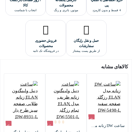
خرید اقساطی با اسنپ
گارانتی یکساله
7 روز ضمانت بازگشت
پی
محصولات
کالا
4 قسط و بدون کارمزد
موتور، باتری و رنگ
انتخاب با شماست
حمل و نقل رایگان
فروش حضوری
سفارشات
محصولات
از طریق پست پیشتاز
در فروشگاه تک ثانیه
کالاهای مشابه
حراج
حراج
حراج
ساعت DW زنانه مدل ELAN رزگلد صفحه سفید DW-5498-L
-10%