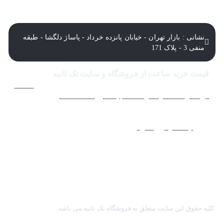
نشانی : بازار تهران - خیابان پانزده خرداد - پاساژ دلگشا - طبقه
منفی 3 - پلاک 171
قیمت خرید ساعت از فروشگاه و سایت تک ثانیه
فروشگاه اينترنتي ساعت مچی تک ثانيه ارائه دهنده انواع
ساعت
مردانه
،
ساعت زنانه
،
ساعت بچگانه
و
ساعت ست
فعاليت خود را
از سال 1394 به منظور حذف واسطه‌ها و ارائه مستقيم کالا با
قيمتي منصفانه به مشتريان عزيز در شبکه‌هاي اجتماعي
نظير
اينستاگرام
و
تلگرام
آغاز کرد. با افزايش تعداد و تنوع ساعت
های مچی و بالا رفتن حجم سفارشات جهت دسترسي آسان
مشتريان عزيز در ثبت سفارشات خود و سرعت بخشيدن به فرآيند
پاسخگويي و ارائه خدمات بهتر بر آن شديم تا اين سايت
فروشگاهي را راه اندازي کنيم.
کلیه حقوق این سایت متعلق به فروشگاه تک ثانیه می باشد.