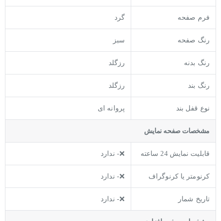
فرم صفحه
گرد
رنگ صفحه
سبز
رنگ بدنه
رزگلد
رنگ بند
رزگلد
نوع قفل بند
پروانه ای
مشخصات صفحه نمايش
قابلیت نمایش 24 ساعته
❌- ندارد
کرنومتر یا کرنوگراف
❌- ندارد
تاریخ شمار
❌- ندارد