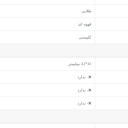
طلایی
قهوه ای
کلیپسی
41*42 میلیمتر
❌- ندارد
❌- ندارد
❌- ندارد