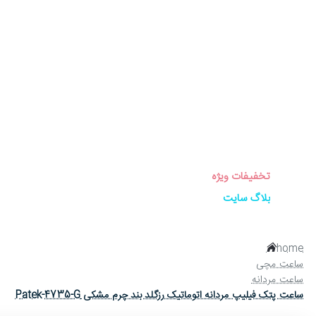
برندهای ساعت
ساعت زنانه
ساعت مردانه
ساعت ست
ساعت اورجینال
عینک آفتابی
عطر و ادکلن
لوازم جانبی ساعت
تخفیفات ویژه
بلاگ سایت
home
ساعت مچی
ساعت مردانه
ساعت پتک فیلیپ مردانه اتوماتیک رزگلد بند چرم مشکی Patek-4735-G