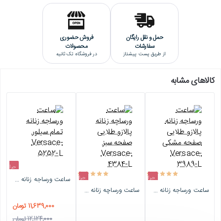
حمل و نقل رایگان
فروش حضوری
سفارشات
محصولات
از طریق پست پیشتاز
در فروشگاه تک ثانیه
کالاهای مشابه
حراج
حراج
حراج
ساعت ورساجه زنانه تمام سیلور Versace-5252-L
-4%
ساعت ورساجه زنانه پالازو طلایی صفحه مشکی Versace-3989-L
ساعت ورساچه زنانه پالازو طلایی صفحه سبز Versace-4384-L
اتمام موجودی
اتمام موجودی
11,639,000 تومان
12,124,000 تومان