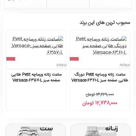
محبوب ترین های این برند
حراج
حراج
ورساچه
ورساچه
ور
اتمام موجودی
-4%
ساعت زنانه ورساچه Petit دورنگ
ساعت زنانه ورساچه Petit طلایی
طلایی صفحه سبز Versace-6361-L
صفحه سبز Versace-6357-L
13,269,000 تومان
12,738,000 تومان