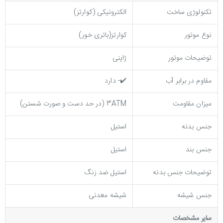
تکنولوژی ساخت
الکترونیکی (کوارتز)
نوع موتور
کوارتز(باتری خور)
توضیحات موتور
ژاپنی
مقاوم در برابر آب
✔️- دارد
میزان مقاومت
3ATM (در حد دست و صورت شستن)
جنس بدنه
استیل
جنس بند
استیل
توضيحات جنس بدنه
استیل ضد زنگ
جنس شیشه
شیشه معدنی
ساير مشخصات