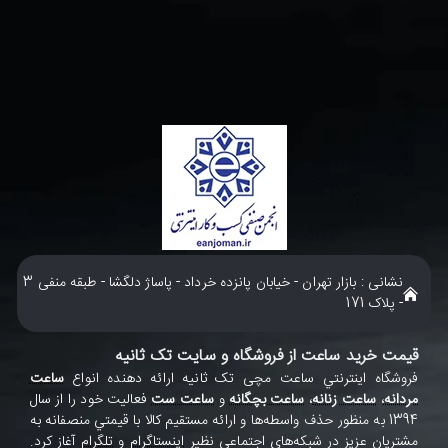
نشانی : بازار تهران - خیابان پانزده خرداد - پاساژ دلگشا - طبقه منفی 3
- پلاک 171
قیمت خرید ساعت از فروشگاه و سایت تک ثانیه
فروشگاه اينترنتي ساعت مچی تک ثانيه ارائه دهنده انواع
ساعت
مردانه
،
ساعت زنانه
،
ساعت بچگانه
و
ساعت ست
فعاليت خود را از سال
1394 به منظور حذف واسطه‌ها و ارائه مستقيم کالا با قيمتي منصفانه به
مشتريان عزيز در شبکه‌هاي اجتماعي نظير
اينستاگرام
و
تلگرام
آغاز کرد.