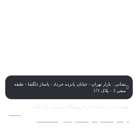
نشانی : بازار تهران - خیابان پانزده خرداد - پاساژ دلگشا - طبقه
منفی 3 - پلاک 171
قیمت خرید ساعت از فروشگاه و سایت تک ثانیه
فروشگاه اينترنتي ساعت مچی تک ثانيه ارائه دهنده انواع
ساعت
مردانه
،
ساعت زنانه
،
ساعت بچگانه
و
ساعت ست
فعاليت خود را
از سال 1394 به منظور حذف واسطه‌ها و ارائه مستقيم کالا با
قيمتي منصفانه به مشتريان عزيز در شبکه‌هاي اجتماعي