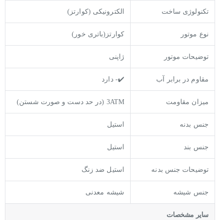
تکنولوژی ساخت
الکترونیکی (کوارتز)
نوع موتور
کوارتز(باتری خور)
توضیحات موتور
ژاپنی
مقاوم در برابر آب
✔️- دارد
میزان مقاومت
3ATM (در حد دست و صورت شستن)
جنس بدنه
استیل
جنس بند
استیل
توضيحات جنس بدنه
استیل ضد زنگ
جنس شیشه
شیشه معدنی
ساير مشخصات