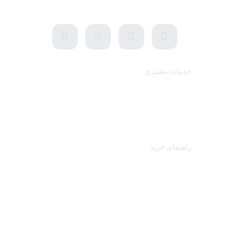
شنبه تا پنجشنبه، 10 الی 19 (به جز ایام تعطیل)
خدمات مشتری
تماس با ما
برندهای سایت
کالاهای ویژه
راهنمای خرید
درباره تک ثانیه
نحوه ارسال سفارشات
سوالات متداول
شرایط و قوانین