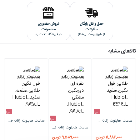
حمل و نقل رایگان
فروش حضوری
سفارشات
محصولات
از طریق پست پیشتاز
در فروشگاه تک ثانیه
کالاهای مشابه
حراج
حراج
حراج
ساعت هابلوت زنانه طلایی فول نگین سفید Hublot-4496-L
ساعت هابلوت زنانه فول نگین طلایی صفحه سفید Hublot-5130-L
اتمام موجودی
-4%
ساعت هابلوت زنانه نقره ای دورنگین مشکی Hublot-5128-L
-4%
11,886,000 تومان
9,589,000 تومان