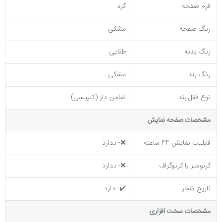
فرم صفحه
گرد
رنگ صفحه
مشکی
رنگ بدنه
طلایی
رنگ بند
مشکی
نوع قفل بند
ضامن دار (کلیپسی)
مشخصات صفحه نمايش
قابلیت نمایش 24 ساعته
❌- ندارد
کرنومتر یا کرنوگراف
❌- ندارد
تاریخ شمار
✔️- دارد
مشخصات سخت افزاری