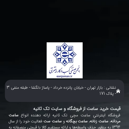
نشانی : بازار تهران - خیابان پانزده خرداد - پاساژ دلگشا - طبقه منفی 3
- پلاک 171
قیمت خرید ساعت از فروشگاه و سایت تک ثانیه
فروشگاه اينترنتي ساعت مچی تک ثانيه ارائه دهنده انواع
ساعت
مردانه
،
ساعت زنانه
،
ساعت بچگانه
و
ساعت ست
فعاليت خود را از سال
1394 به منظور حذف واسطه‌ها و ارائه مستقيم کالا با قيمتي منصفانه به