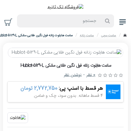
جستجو
ساعت مچی
ساعت زنانه
ساعت هابلوت زنانه فول نگین طلایی مشکی Hublot-5129-L
home
حراج
ساعت هابلوت زنانه فول نگین طلایی مشکی Hublot-5129-L
-4%
0 نظر
-
نوشتن نظر
هر قسط با اسنپ پی:
2,772,750 تومان
4 قسط ماهانه. بدون سود، چک و ضامن.