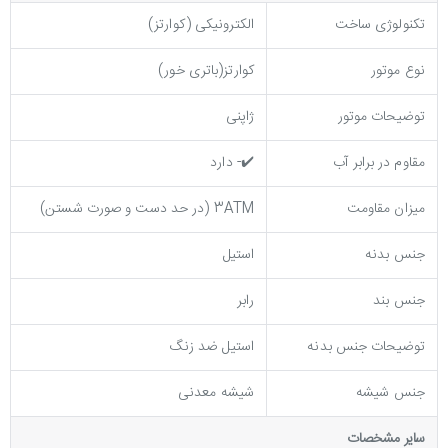
تکنولوژی ساخت
الکترونیکی (کوارتز)
نوع موتور
کوارتز(باتری خور)
توضیحات موتور
ژاپنی
مقاوم در برابر آب
✔️- دارد
میزان مقاومت
3ATM (در حد دست و صورت شستن)
جنس بدنه
استیل
جنس بند
رابر
توضيحات جنس بدنه
استیل ضد زنگ
جنس شیشه
شیشه معدنی
ساير مشخصات