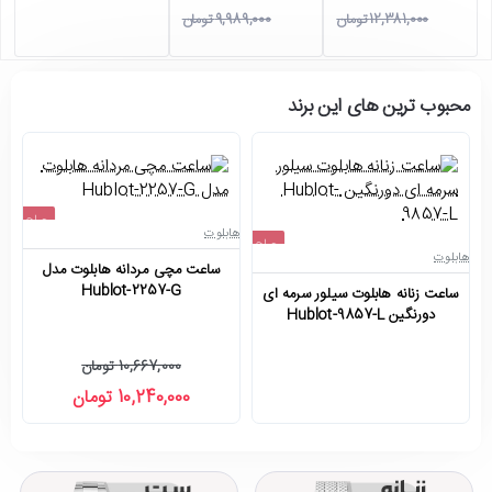
12,381,000 تومان
9,989,000 تومان
محبوب ترین های این برند
حراج
هابلوت
حراج
-4%
هابلوت
ها
ساعت مچی مردانه هابلوت مدل
اتمام موجودی
Hublot-2257-G
ساعت زنانه هابلوت سیلور سرمه ای
س
دورنگین Hublot-9857-L
10,667,000 تومان
10,240,000 تومان