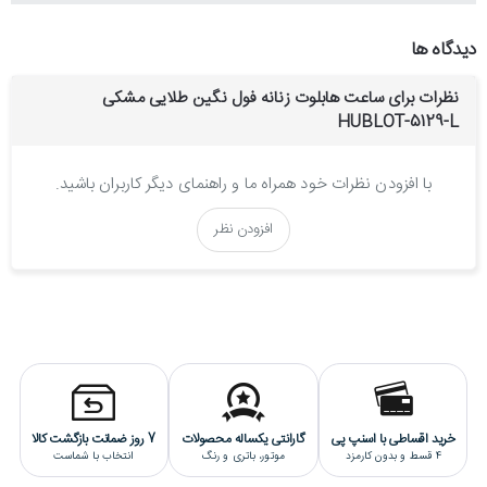
زنانه
جنس بند و بدنه ساعت مچی هابلوت
دیدگاه ها
جنس بدنه و قفل این ساعت هابلوت از استیل ضدزنگ و ضدحساسیت
نظرات برای ساعت هابلوت زنانه فول نگین طلایی مشکی
ساخته شده است و بخاطر آبکاری قوی و با ثباتی که بروی این قسمت ها
HUBLOT-5129-L
انجام شده، کاملا رنگ ثابتی دارد.
موتور ساعت هابلوت زنانه
با افزودن نظرات خود همراه ما و راهنمای دیگر کاربران باشید.
موتور این ساعت هابلوت از نوع کوارتز(باتری خور) است که ساخت شرکت
افزودن نظر
میوتا ژآپن می باشد و دارای گارانتی تک ثانیه می باشد.
کیفیت ساخت ساعت هابلوت زنانه نگین دار
کیفیت ساخت این ساعت هابلوت "های کپی" است که بالاترین کیفیت
هایکپی می باشد (گرید A+++).
خرید اقساطی با اسنپ پی
گارانتی یکساله محصولات
7 روز ضمانت بازگشت کالا
4 قسط و بدون کارمزد
موتور، باتری و رنگ
انتخاب با شماست