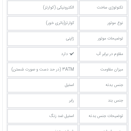
تکنولوژی ساخت
الکترونیکی (کوارتز)
نوع موتور
کوارتز(باتری خور)
توضیحات موتور
ژاپنی
مقاوم در برابر آب
✔️- دارد
میزان مقاومت
3ATM (در حد دست و صورت شستن)
جنس بدنه
استیل
جنس بند
رابر
توضيحات جنس بدنه
استیل ضد زنگ