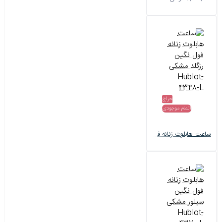
حراج
اتمام موجودی
ساعت هابلوت زنانه فول نگین رزگلد مشکی Hublot-4348-L