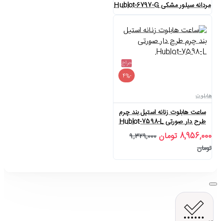
مردانه سیلور مشکی Hublot-6797-G
حراج
-4%
هابلوت
ساعت هابلوت زنانه استیل بند چرم
طرح دار صورتی Hublot-7598-L
8,956,000 تومان
9,329,000
تومان