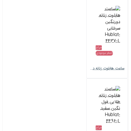
حراج
اتمام موجودی
ساعت هابلوت زنانه دورنگین سرخابی Hublot-4437-L
حراج