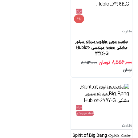
حراج
-4%
هابلوت
ساعت مچی هابلوت مردانه سیلور
مشکی صفحه مهندسی Hublot-
7366-G
8,556,000 تومان
8,913,000
تومان
حراج
اتمام موجودی
هابلوت
ساعت هابلوت Spirit of Big Bang