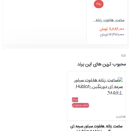
-4%
ساعت هابلوت زنانه طلایی فول نگین سفید Hublot-4496-L
11,886,000 تومان
12,381,000 تومان
محبوب ترین های این برند
حراج
اتمام موجودی
هابلوت
ساعت زنانه هابلوت سیلور سرمه ای