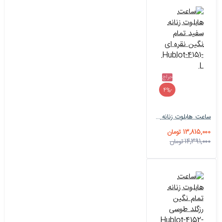
حراج
-4%
ساعت هابلوت زنانه سفید تمام نگین نقره ای Hublot-4151-L
13,815,000 تومان
14,391,000 تومان