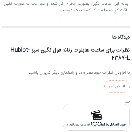
بدنه این ساعت نگین بصورت مخراج کار شده و دور قاب به صورت نگین
باگت کار شده است که کاملا ثابت هستند.
استایل این ساعت هابلوت زنانه اسپرت است و برای تیپ های غیررسمی
مناسب می باشد.
دیدگاه ها
زنانه
جنس بند و بدنه ساعت مچی هابلوت
نظرات برای ساعت هابلوت زنانه فول نگین سبز Hublot-
جنس بدنه و قفل این ساعت هابلوت از استیل ضدزنگ و ضدحساسیت ساخته
4387-L
شده است و بخاطر آبکاری قوی و با ثباتی که بروی این قسمت ها انجام شده،
کاملا رنگ ثابتی دارد.
با افزودن نظرات خود همراه ما و راهنمای دیگر کاربران باشید.
موتور ساعت هابلوت زنانه
افزودن نظر
موتور این ساعت هابلوت از نوع کوارتز(باتری خور) است که ساخت شرکت
میوتا ژآپن می باشد و دارای گارانتی تک ثانیه می باشد.
کیفیت ساخت ساعت هابلوت زنانه نگین دار
خرید اقساطی با اسنپ پی
4 قسط و بدون کارمزد
کیفیت ساخت این ساعت هابلوت "های کپی" است که بالاترین کیفیت