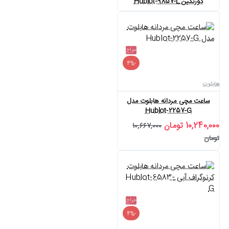
دورنگین Hublot-9857-L
حراج
-4%
هابلوت
ساعت مچی مردانه هابلوت مدل
Hublot-2257-G
10,240,000 تومان
10,667,000
تومان
حراج
-4%