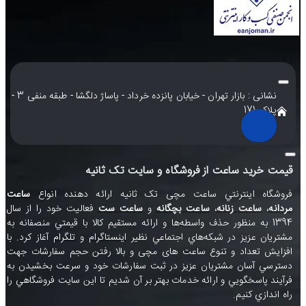
نشانی : بازار تهران - خیابان پانزده خرداد - پاساژ دلگشا - طبقه منفی 3 -
پلاک 171
قیمت خرید ساعت از فروشگاه و سایت تک ثانیه
فروشگاه اينترنتي ساعت مچی تک ثانيه ارائه دهنده انواع
ساعت
مردانه
،
ساعت زنانه
،
ساعت بچگانه
و
ساعت ست
فعاليت خود را از سال
1394 به منظور حذف واسطه‌ها و ارائه مستقيم کالا با قيمتي منصفانه به
مشتريان عزيز در شبکه‌هاي اجتماعي نظير
اينستاگرام
و
تلگرام
آغاز کرد. با
افزايش تعداد و تنوع ساعت های مچی و بالا رفتن حجم سفارشات جهت
دسترسي آسان مشتريان عزيز در ثبت سفارشات خود و سرعت بخشيدن به
فرآيند پاسخگويي و ارائه خدمات بهتر بر آن شديم تا اين سايت فروشگاهي را
راه اندازي کنيم.