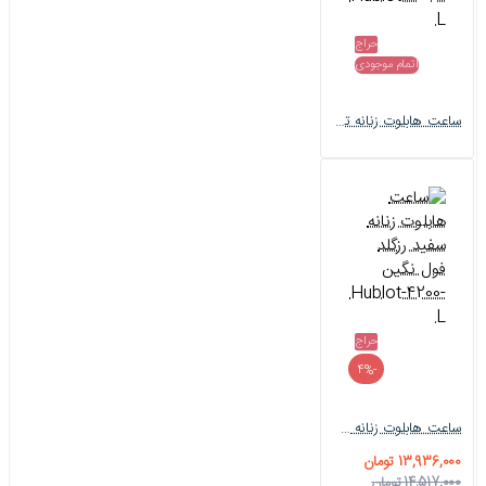
حراج
اتمام موجودی
ساعت هابلوت زنانه تمام نگین رزگلد طوسی Hublot-4152-L
حراج
-4%
ساعت هابلوت زنانه سفید رزگلد فول نگین Hublot-4200-L
13,936,000 تومان
14,517,000 تومان