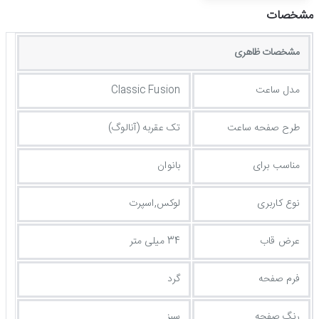
مشخصات
مشخصات ظاهری
مدل ساعت
Classic Fusion
طرح صفحه ساعت
تک عقربه (آنالوگ)
مناسب برای
بانوان
نوع کاربری
لوکس,اسپرت
عرض قاب
34 میلی متر
فرم صفحه
گرد
رنگ صفحه
سبز