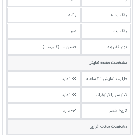
رنگ بدنه
رزگلد
رنگ بند
سبز
نوع قفل بند
ضامن دار (کلیپسی)
مشخصات صفحه نمايش
قابلیت نمایش 24 ساعته
❌- ندارد
کرنومتر یا کرنوگراف
❌- ندارد
تاریخ شمار
✔️- دارد
مشخصات سخت افزاری