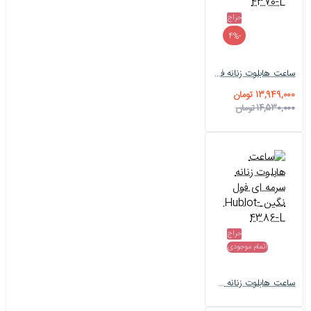
حراج
-4%
ساعت هابلوت زنانه فول نگین سیلور مشکی Hublot-4370-L
13,949,000 تومان
14,530,000 تومان
حراج
اتمام موجودی
ساعت هابلوت زنانه سرمه ای فول نگین Hublot-4386-L