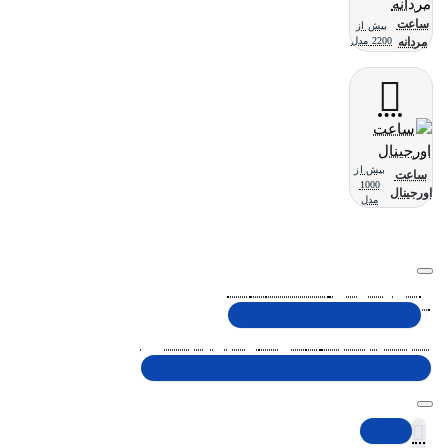
ساعت
بیش از
مردانه
2200 مدل
بیش از
ساعت
1000
اورجینال
مدل
تلفن پشتیبانی 48000030 - 021
شنبه تا پنجشنبه، 10 الی 19 (به جز ایام تعطیل)