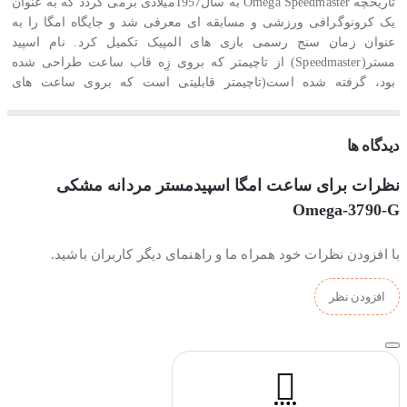
تاریخچه
Omega Speedmaster
به سال1957میلادی برمی گردد که به عنوان
یک کرونوگرافی ورزشی و مسابقه ای معرفی شد و جایگاه امگا را به
عنوان زمان سنج رسمی بازی های المپیک تکمیل کرد. نام اسپید
مستر(
Speedmaster
) از تاچیمتر که بروی زِه قاب ساعت طراحی شده
بود، گرفته شده است(تاچیمتر قابلیتی است که بروی ساعت های
کورنوگراف طراحی می شود که با استفاده از آن می توان سرعت را
براساس مسافت طی شده اندازه گرفت).
دیدگاه ها
ساعت امگا اسپیدمستر دارای تاریخچه پرافتخاری است؛ این ساعت در
اولین پیاده روی فضایی آمریکا به عنوان بخشی از مأموریت
Gemini
نظرات برای ساعت امگا اسپیدمستر مردانه مشکی
4
ناسا استفاده شد و در مأموریت آپولو 11 اولین ساعتی بود که یک
Omega-3790-G
فضانورد در هنگام پیاده روی بروی ماه روی مچ دست بسته بود.
با افزودن نظرات خود همراه ما و راهنمای دیگر کاربران باشید.
افزودن نظر
ساعت امگا اسپیدمستر مردانه با چه تیپ لباسی ست می شود:
استایل این ساعت امگا لوکس و اسپورت است که با تیپ های اسپورت و
غیررسمی ست می شود و هچنین به عنوان یک ساعت روزمره بادوام نیز