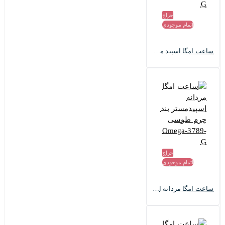
حراج
اتمام موجودی
کیفیت ساخت ساعت امگا اسپیدمستر مردانهOmega-3790-G:
ساعت امگا اسپید مستر مردانه آبی Omega-3405-G
کیفیت ساخت این ساعت امگا مدل اسپید مستر"های کپی درجه یک"
است که بعضی فروشگاه ها با اسم های مختلف معرفی می کنند
مثل
AAA
یا مستر کپی یا هایکوالیتی که همه اینها یعنی ساعت هایکپی
درجه یک است و کاملا مشابه و منطبق برنمونه اورجینالش ساخته شده
است و کسی که تخصصی در ضمینه ساعت ندارد، نمی تواند تشخیص دهد
که این ساعت اورجیناله یا هایکپی.
حراج
مقاله مرتبط:
ساعت هایکپی
اتمام موجودی
ساعت امگا مردانه اسپیدمستر بند چرم طوسی Omega-3789-G
تاریخچه مختصر کمپانی امگا :