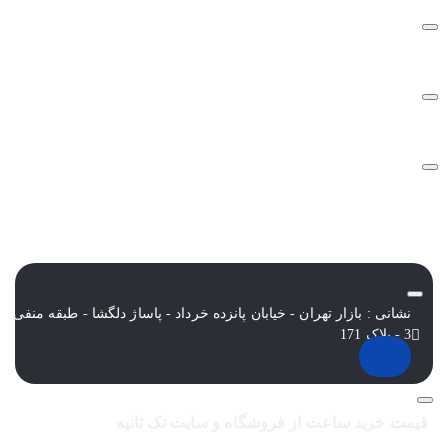
شرایط و قوانین
نشانی : بازار تهران - خیابان پانزده خرداد - پاساژ دلگشا - طبقه منفی
3 - پلاک 171
قیمت خرید ساعت از فروشگاه و سایت تک ثانیه