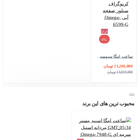
حراج
-4%
ساعت امگا سیمستر سه موتوره کرنوگراف سیلور صفحه آبی Omega-6599-G
13,266,000 تومان
13,819,000 تومان
محبوب ترین های این برند