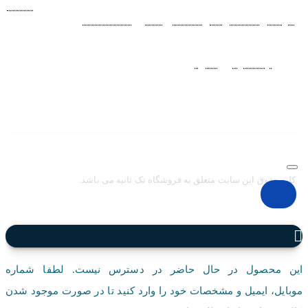
فروشگاه اينترنتي ساعت مچی تک ثانيه ارائه دهنده انواع
ساعت
مردانه
،
ساعت زنانه
،
ساعت بچگانه
و
ساعت ست
فعاليت خود را از
سال 1394 به منظور حذف واسطه‌ها و ارائه مستقيم کالا با قيمتي
منصفانه به مشتريان عزيز در شبکه‌هاي اجتماعي
نظير
اينستاگرام
و
تلگرام
آغاز کرد. با افزايش تعداد و تنوع ساعت های
مچی و بالا رفتن حجم سفارشات جهت دسترسي آسان مشتريان عزيز
در ثبت سفارشات خود و سرعت بخشيدن به فرآيند پاسخگويي و ارائه
خدمات بهتر بر آن شديم تا اين سايت فروشگاهي را راه اندازي کنيم.
کلیه حقوق این سایت متعلق به فروشگاه تک ثانیه می باشد.
این محصول در حال حاضر در دسترس نیست. لطفا شماره
موبایل، ایمیل و مشخصات خود را وارد کنید تا در صورت موجود شدن