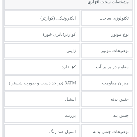
مشخصات سخت افزاری
تکنولوژی ساخت
الکترونیکی (کوارتز)
نوع موتور
کوارتز(باتری خور)
توضیحات موتور
ژاپنی
مقاوم در برابر آب
✔️- دارد
میزان مقاومت
3ATM (در حد دست و صورت شستن)
جنس بدنه
استیل
جنس بند
برزنت
توضيحات جنس بدنه
استیل ضد زنگ