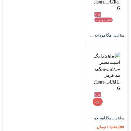
حراج
اتمام موجودی
ساعت امگا مردانه سه موتوره مشکی Omega-4783-G
حراج
-4%
ساعت امگا اسپیدمستر مردانه مشکی بند قرمز Omega-4947-G
13,644,000 تومان