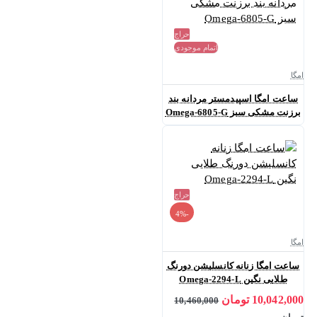
حراج
اتمام موجودی
امگا
ساعت امگا اسپیدمستر مردانه بند
برزنت مشکی سبز Omega-6805-G
حراج
-4%
امگا
ساعت امگا زنانه کانسلیشن دورنگ
طلایی نگین Omega-2294-L
10,042,000 تومان
10,460,000