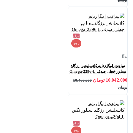
تومان
حراج
-4%
امگا
ساعت امگا زنانه کانسلیشن رزگلد
سیلور خطی صدف Omega-2296-L
10,042,000 تومان
10,460,000
تومان
حراج
-4%