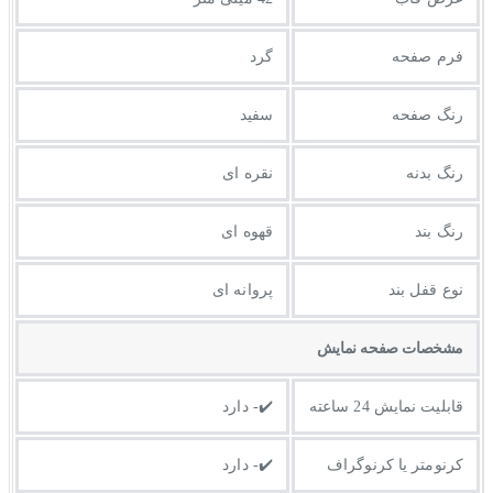
فرم صفحه
گرد
رنگ صفحه
سفید
رنگ بدنه
نقره ای
رنگ بند
قهوه ای
نوع قفل بند
پروانه ای
مشخصات صفحه نمايش
قابلیت نمایش 24 ساعته
✔️- دارد
کرنومتر یا کرنوگراف
✔️- دارد