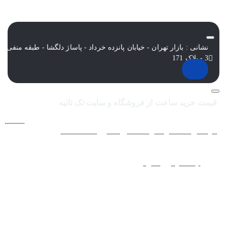
نشانی : بازار تهران - خیابان پانزده خرداد - پاساژ دلگشا - طبقه منفی
3 - پلاک 171
قیمت خرید ساعت از فروشگاه و سایت تک ثانیه
فروشگاه اينترنتي ساعت مچی تک ثانيه ارائه دهنده انواع
ساعت
مردانه
،
ساعت زنانه
،
ساعت بچگانه
و
ساعت ست
فعاليت خود را از
سال 1394 به منظور حذف واسطه‌ها و ارائه مستقيم کالا با قيمتي
منصفانه به مشتريان عزيز در شبکه‌هاي اجتماعي
نظير
اينستاگرام
و
تلگرام
آغاز کرد. با افزايش تعداد و تنوع ساعت های
مچی و بالا رفتن حجم سفارشات جهت دسترسي آسان مشتريان عزيز
در ثبت سفارشات خود و سرعت بخشيدن به فرآيند پاسخگويي و ارائه
خدمات بهتر بر آن شديم تا اين سايت فروشگاهي را راه اندازي کنيم.