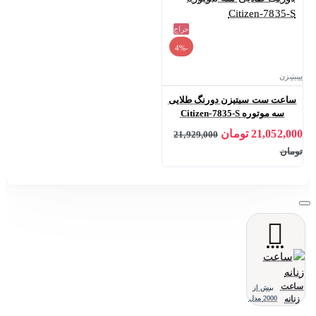
حراج
-4%
سیتیزن
ساعت ست سیتیزن دورنگ طلایی
سه موتوره Citizen-7835-S
21,052,000 تومان
21,929,000
تومان
ساعت
بیش از
زنانه
2000 مدل