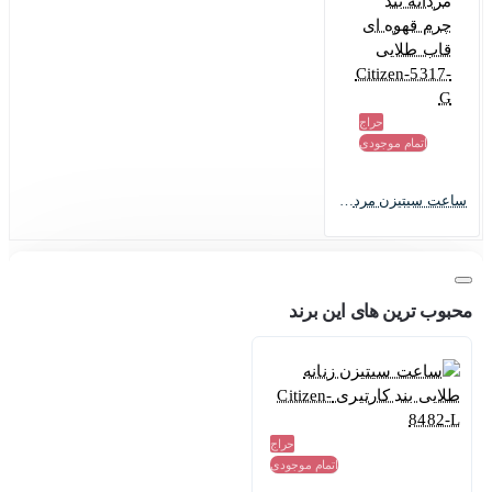
حراج
اتمام موجودی
ساعت سیتیزن مردانه بند چرم قهوه ای قاب طلایی Citizen-5317-G
محبوب ترین های این برند
حراج
اتمام موجودی