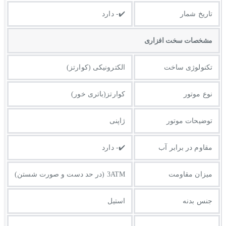
تاریخ شمار
✔️- دارد
مشخصات سخت افزاری
تکنولوژی ساخت
الکترونیکی (کوارتز)
نوع موتور
کوارتز(باتری خور)
توضیحات موتور
ژاپنی
مقاوم در برابر آب
✔️- دارد
میزان مقاومت
3ATM (در حد دست و صورت شستن)
جنس بدنه
استیل