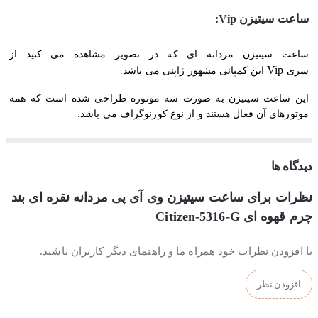
ساعت سیتیزن Vip:
ساعت سیتیزن مردانه ای که در تصویر مشاهده می کنید از
Vip
سری
این کمپانی مشهور ژاپنی می باشد.
این ساعت سیتیزن به صورت سه موتوره طراحی شده است که همه
موتورهای آن فعال هستند و از نوع کورنوگراف می باشد.
استایل این ساعت سیتیزن رسمی است و همچنین به عنوان یک ساعت
روزمره بادوام قابل استفاده است.
دیدگاه ها
نظرات برای ساعت سیتیزن وی آی پی مردانه نقره ای بند
چرم قهوه ای Citizen-5316-G
جنس بند و بدنه ساعت سیتیزن
با افزودن نظرات خود همراه ما و راهنمای دیگر کاربران باشید.
جنس بدنه این ساعت از استیل ضدزنگ و ضدحساسیت ساخته شده
است و بخاطر آبکاری قوی و با ثباتی که بروی بدنه و بند این ساعت
سیتیزن انجام شده، کاملا رنگ ثابتی دارد. جنس بندش هم از چرم می
افزودن نظر
باشد.