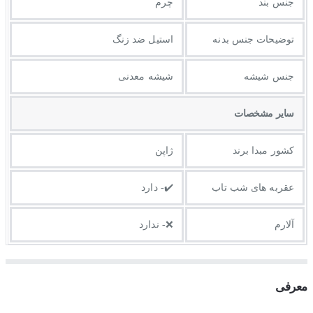
جنس بند
چرم
توضيحات جنس بدنه
استیل ضد زنگ
جنس شیشه
شیشه معدنی
ساير مشخصات
کشور مبدا برند
ژاپن
عقربه های شب تاب
✔️- دارد
آلارم
❌- ندارد
معرفی