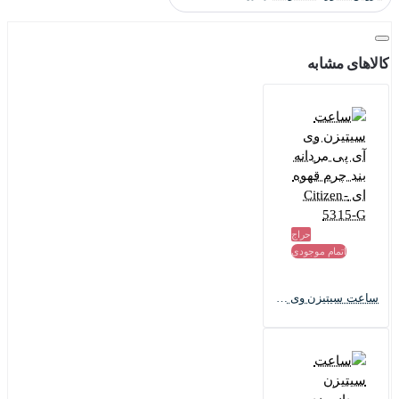
تاریخچه مختصر کمپانی ساعت سازی سیتیزن:
کالاهای مشابه
کمپانی ساعت سیتیزن در سال 1918 تحت عنوان انستیتو تحقیقاتی
ساعت
Shokosha
تاسیس شد و اکنون به عنوان سازنده ماشین آلات و
ابزار‌های برشِ
CINCOM
و همچنین با نام ساعت های سیتیزن شناخته می
شود.
کمپانی سیتیزن تنها در زمینه ساعت فعالیت نمی کند. تنها 40 درصد از
فعالیت های این شرکت، به ساخت ساعت اختصاص دارد. امروزه سیتیزن
در زمینه ساعت دیواری، جواهرات، فریم های عینک و محصولات مراقبت
از سلامت نیز با کیفیت و با ارائه تکنولوژی برتر در حال فعالیت است.
حراج
نام برند سیتیزن، از یک ساعت جیبی فروخته شده در 1924 با همین نام
اتمام موجودی
گرفته شده است. این کمپانی یکی از بزرگترین تولیدکننده های ساعت در
دنیاست.
ساعت سیتیزن وی آی پی مردانه بند چرم قهوه ای Citizen-5315-G