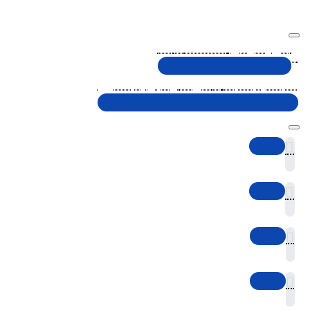
تلفن پشتیبانی 48000030 - 021
شنبه تا پنجشنبه، 10 الی 19 (به جز ایام تعطیل)