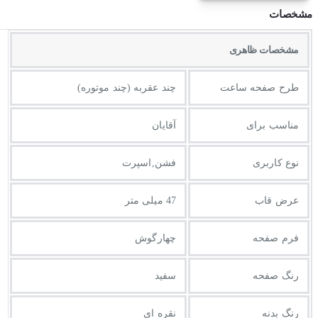
مشخصات
مشخصات ظاهری
طرح صفحه ساعت
چند عقربه (چند موتوره)
مناسب برای
آقایان
نوع کاربری
فشن,اسپرت
عرض قاب
47 میلی متر
فرم صفحه
چهارگوش
رنگ صفحه
سفید
رنگ بدنه
نقره ای