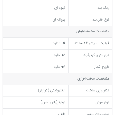
رنگ بند
قهوه ای
نوع قفل بند
پروانه ای
مشخصات صفحه نمايش
قابلیت نمایش 24 ساعته
❌- ندارد
کرنومتر یا کرنوگراف
✔️- دارد
تاریخ شمار
✔️- دارد
مشخصات سخت افزاری
تکنولوژی ساخت
الکترونیکی (کوارتز)
نوع موتور
کوارتز(باتری خور)
توضیحات موتور
ژاپنی