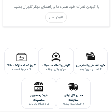
از کورنوگراف ساعت، دو عدد دکمه فشاری در بالا و پایین دسته کوک
ساعت طراحی شده است که دکمه بالایی استارت/استاپ کورنوگراف است
با افزودن نظرات خود همراه ما و راهنمای دیگر کاربران باشید.
و دکمه پایینی ریستارت کورنوگراف می باشد. قابلیت مهم دیگه ای که
بروی این ساعت طراحی شده تاچیمتر است که با استفاده از آن می توان
افزودن نظر
سرعت حرکت وسیله نقلیه را در حین حرکت اندازه گرفت. همچنین تاریخ
شمار نیز در موقعیت ساعت 4طراحی شده است. استایل این ساعت
اسپورت است و برای تیپ های غیر رسمی و اسپورت گزینه خوبی برای
ست کردن می باشد. کیفیت ساخت این ساعت تیسوت هایکپی درجه
یک می باشد که بالاترین کیفیت هایکپی است
.
خرید اقساطی با اسنپ پی
گارانتی یکساله محصولات
7 روز ضمانت بازگشت کالا
4 قسط و بدون کارمزد
موتور، باتری و رنگ
انتخاب با شماست
حمل و نقل رایگان
فروش حضوری
سفارشات
محصولات
از طریق پست پیشتاز
در فروشگاه تک ثانیه