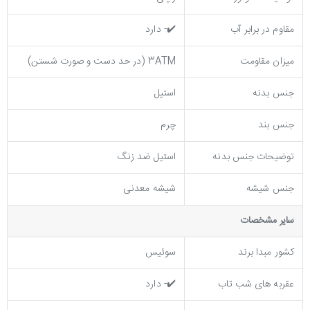
مقاوم در برابر آب
✔️- دارد
میزان مقاومت
3ATM (در حد دست و صورت شستن)
جنس بدنه
استیل
جنس بند
چرم
توضيحات جنس بدنه
استیل ضد زنگ
جنس شیشه
شیشه معدنی
ساير مشخصات
کشور مبدا برند
سوئیس
عقربه های شب تاب
✔️- دارد