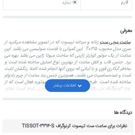
آلارم
❌- ندارد
معرفی
ساعت مچی ست
زنانه و مردانه تیسوت که در تصویر مشاهده میکنید از
سری مدل محبوب
T035
این کمپانی با قدمت سوئیسی می باشد. این
ساعت از یک موتور کوارتز ژاپنی که ساخت میوتا ژاپن می باشد بهره می
برد. جنس قاب و قفل ساعت از بهترین نوع استیل ساخته شده است و
بخاطر آبکاری قوی و با ثباتی که بروی آنها انجام شده کاملا رنگشان ثابت
است و ضدحساسیت می باشند، همچنین جنس بند ساعت از چرم بادوام
ساخته شده است. طرح صفحه این ساعت چهارموتوره فعال است که از
نوع کورنوگراف می باشد و عملکرد این موتور ها بدین شرح است: موتور
اصلی که زمان را نشان میدهد، موتوری که درموقعیت ساعت 6 طراحی
شده است تاریخ ماهانه را نشان می دهد، موتوری که در موقعیت ساعت
10 طراحی شده دقیقه شمار کورنوگراف است و موتوری که در موقعیت
دیدگاه ها
ساعت 2 طراحی شده ثانیه شمار ساعت می باشد(نکته: ثانیه شمار اصلی
ساعت که در راس ساعت 12 قرار گرفته است، ثانیه شمار کورنوگراف می
نظرات برای ساعت ست تیسوت کرنوگراف TISSOT-3314-S
باشد که فشردن دکمه استارت کورنوگراف شروع بکار می کند). برای استفاده