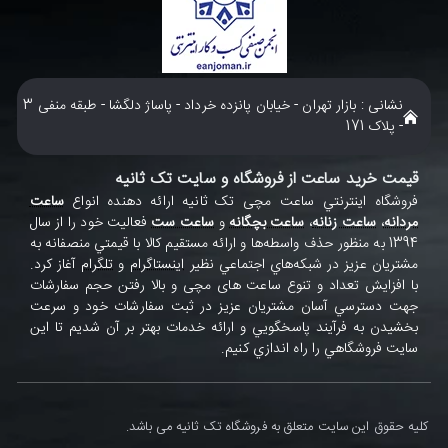
نشانی : بازار تهران - خیابان پانزده خرداد - پاساژ دلگشا - طبقه منفی 3
- پلاک 171
قیمت خرید ساعت از فروشگاه و سایت تک ثانیه
فروشگاه اينترنتي ساعت مچی تک ثانيه ارائه دهنده انواع
ساعت
مردانه
،
ساعت زنانه
،
ساعت بچگانه
و
ساعت ست
فعاليت خود را از سال
1394 به منظور حذف واسطه‌ها و ارائه مستقيم کالا با قيمتي منصفانه به
مشتريان عزيز در شبکه‌هاي اجتماعي نظير
اينستاگرام
و
تلگرام
آغاز کرد.
با افزايش تعداد و تنوع ساعت های مچی و بالا رفتن حجم سفارشات
جهت دسترسي آسان مشتريان عزيز در ثبت سفارشات خود و سرعت
بخشيدن به فرآيند پاسخگويي و ارائه خدمات بهتر بر آن شديم تا اين
سايت فروشگاهي را راه اندازي کنيم.
کلیه حقوق این سایت متعلق به فروشگاه تک ثانیه می باشد.