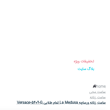
برندهای ساعت
ساعت زنانه
ساعت مردانه
ساعت ست
ساعت اورجینال
عینک آفتابی
عطر و ادکلن
لوازم جانبی ساعت
تخفیفات ویژه
بلاگ سایت
home
ساعت مچی
ساعت زنانه
ساعت زنانه ورساچه La Medusa تمام طلایی Versace-5409-G