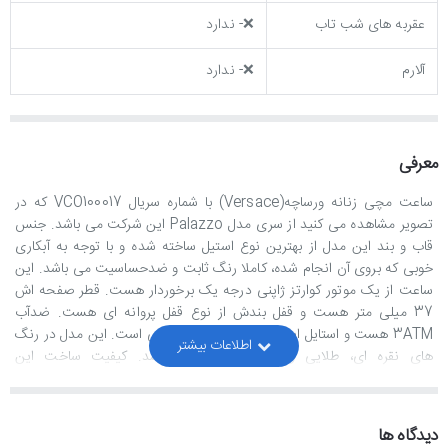
عقربه های شب تاب
❌- ندارد
آلارم
❌- ندارد
معرفی
ساعت مچی زنانه ورساچه(Versace) با شماره سریال VCO100017 که در
تصویر مشاهده می کنید از سری مدل Palazzo این شرکت می باشد. جنس
قاب و بند این مدل از بهترین نوع استیل ساخته شده و با توجه به آبکاری
خوبی که بروی آن انجام شده، کاملا رنگ ثابت و ضدحساسیت می باشد. این
ساعت از یک موتور کوارتز ژاپنی درجه یک برخوردار هست. قطر صفحه اش
37 میلی متر هست و قفل بندش از نوع قفل پروانه ای هست. ضدآب
3ATM هست و استایل این ساعت لوکس و مجلسی است. این مدل در رنگ
های نقره ای، طلایی و رزگلد موجود می باشد. کیفیت ساخت این
ساعت”هایکپی درجه یک” هست و بالاترین کیفیت موجود در بازار ایران می
باشد.
دیدگاه ها