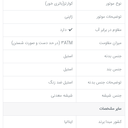
نوع موتور
کوارتز(باتری خور)
توضیحات موتور
ژاپنی
مقاوم در برابر آب
✔️- دارد
میزان مقاومت
3ATM (در حد دست و صورت شستن)
جنس بدنه
استیل
جنس بند
استیل
توضيحات جنس بدنه
استیل ضد زنگ
جنس شیشه
شیشه معدنی
ساير مشخصات
کشور مبدا برند
ایتالیا