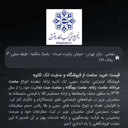
نشانی : بازار تهران - خیابان پانزده خرداد - پاساژ دلگشا - طبقه منفی 3
- پلاک 171
قیمت خرید ساعت از فروشگاه و سایت تک ثانیه
فروشگاه اينترنتي ساعت مچی تک ثانيه ارائه دهنده انواع
ساعت
مردانه
،
ساعت زنانه
،
ساعت بچگانه
و
ساعت ست
فعاليت خود را از سال
1394 به منظور حذف واسطه‌ها و ارائه مستقيم کالا با قيمتي منصفانه به
مشتريان عزيز در شبکه‌هاي اجتماعي نظير
اينستاگرام
و
تلگرام
آغاز کرد.
با افزايش تعداد و تنوع ساعت های مچی و بالا رفتن حجم سفارشات
جهت دسترسي آسان مشتريان عزيز در ثبت سفارشات خود و سرعت
بخشيدن به فرآيند پاسخگويي و ارائه خدمات بهتر بر آن شديم تا اين
سايت فروشگاهي را راه اندازي کنيم.