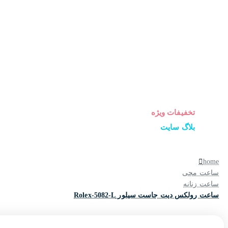
ساعت زنانه
ساعت مردانه
ساعت ست
ساعت اورجینال
عینک آفتابی
عطر و ادکلن
لوازم جانبی ساعت
تخفیفات ویژه
بلاگ سایت
home
ساعت مچی
ساعت زنانه
ساعت رولکس دیت جاست سیلور Rolex-5082-L