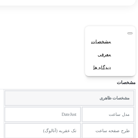
مشخصات
معرفی
دیدگاه ها
مشخصات
مشخصات ظاهری
مدل ساعت
DateJust
طرح صفحه ساعت
تک عقربه (آنالوگ)