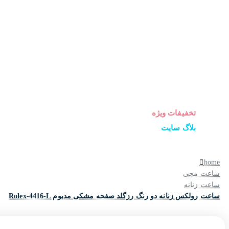
ساعت زنانه
ساعت مردانه
ساعت ست
ساعت اورجینال
عینک آفتابی
عطر و ادکلن
لوازم جانبی ساعت
تخفیفات ویژه
بلاگ سایت
home
ساعت مچی
ساعت زنانه
ساعت رولکس زنانه دو رنگ رزگلد صفحه مشکی مدیوم Rolex-4416-L