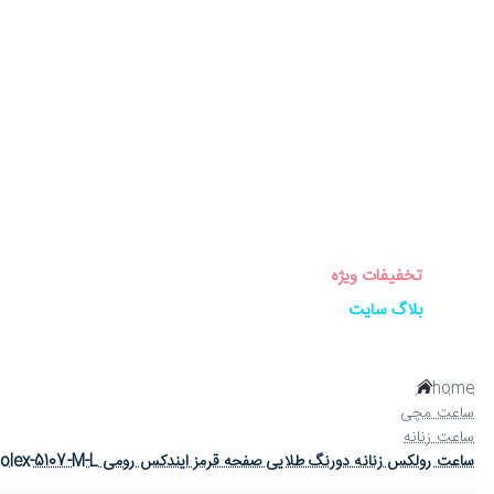
برندهای ساعت
ساعت زنانه
ساعت مردانه
ساعت ست
ساعت اورجینال
عینک آفتابی
عطر و ادکلن
لوازم جانبی ساعت
تخفیفات ویژه
بلاگ سایت
home
ساعت مچی
ساعت زنانه
ساعت رولکس زنانه دورنگ طلایی صفحه قرمز ایندکس رومی Rolex-5107-M-L