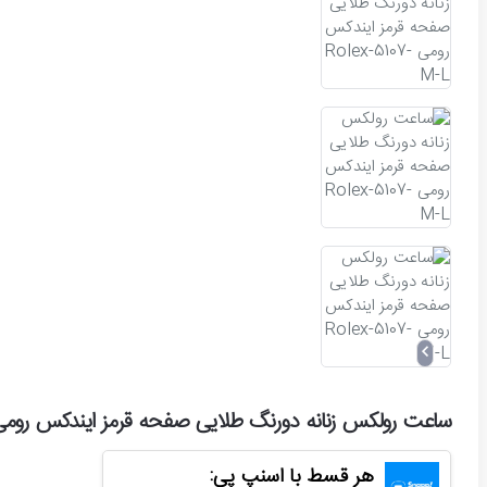
ساعت رولکس زنانه دورنگ طلایی صفحه قرمز ایندکس رومی lex-5107-M-L
هر قسط با اسنپ پی: