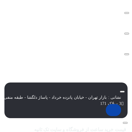
سوالات متداول
شرایط و قوانین
نشانی : بازار تهران - خیابان پانزده خرداد - پاساژ دلگشا - طبقه منفی
3 - پلاک 171
قیمت خرید ساعت از فروشگاه و سایت تک ثانیه