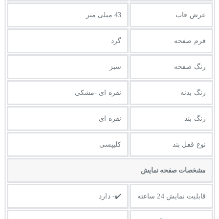
عرض قاب
43 میلی متر
فرم صفحه
گرد
رنگ صفحه
سبز
رنگ بدنه
نقره ای -مشکی
رنگ بند
نقره ای
نوع قفل بند
کلیپسی
مشخصات صفحه نمايش
قابلیت نمایش 24 ساعته
✔️- دارد