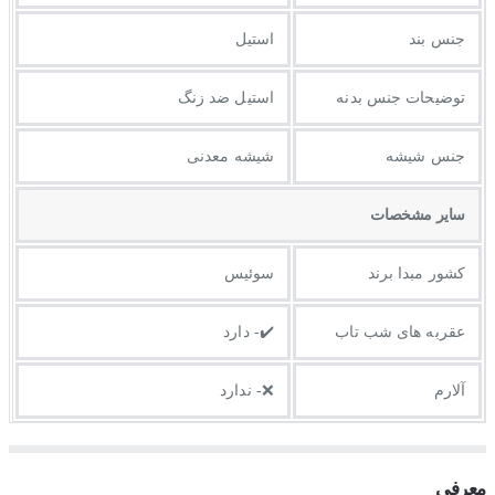
جنس بند
استیل
توضيحات جنس بدنه
استیل ضد زنگ
جنس شیشه
شیشه معدنی
ساير مشخصات
کشور مبدا برند
سوئیس
عقربه های شب تاب
✔️- دارد
آلارم
❌- ندارد
معرفی