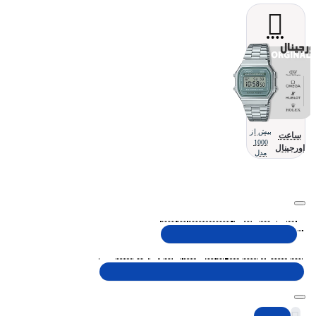
بیش از
ساعت
1000
اورجینال
مدل
تلفن پشتیبانی 48000030 - 021
شنبه تا پنجشنبه، 10 الی 19 (به جز ایام تعطیل)