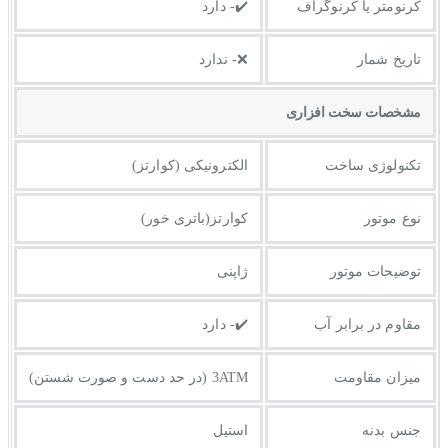
کرنومتر یا کرنوگراف
✔️- دارد
تاریخ شمار
❌- ندارد
مشخصات سخت افزاری
تکنولوژی ساخت
الکترونیکی (کوارتز)
نوع موتور
کوارتز(باتری خور)
توضیحات موتور
ژاپنی
مقاوم در برابر آب
✔️- دارد
میزان مقاومت
3ATM (در حد دست و صورت شستن)
جنس بدنه
استیل