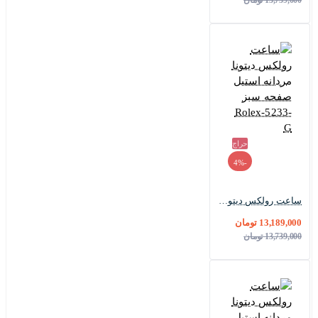
13,739,000 تومان
حراج
-4%
ساعت رولکس دیتونا مردانه استیل صفحه سبز Rolex-5233-G
13,189,000 تومان
13,739,000 تومان