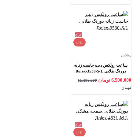
حراج
-42%
رولکس
ساعت رولکس دیت جاست زنانه
دورنگ طلایی Rolex-3530-S-L
6,500,000 تومان
11,198,000
تومان
حراج
-42%