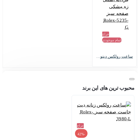
حراج
اتمام موجودی
ساعت رولکس دیتونا مردانه استیل زه مشکی صفحه سبز Rolex-5235-G
محبوب ترین های این برند
حراج
-42%