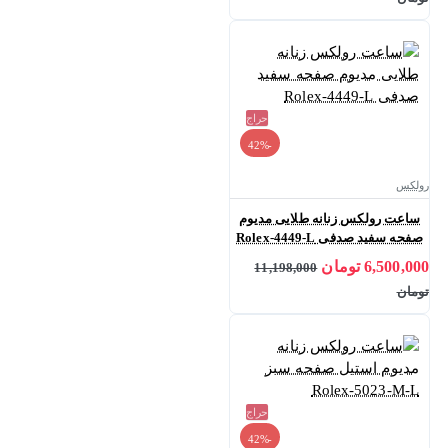
حراج
-42%
رولکس
ساعت رولکس زنانه طلایی مدیوم
صفحه سفید صدفی Rolex-4449-L
6,500,000 تومان
11,198,000
تومان
حراج
-42%