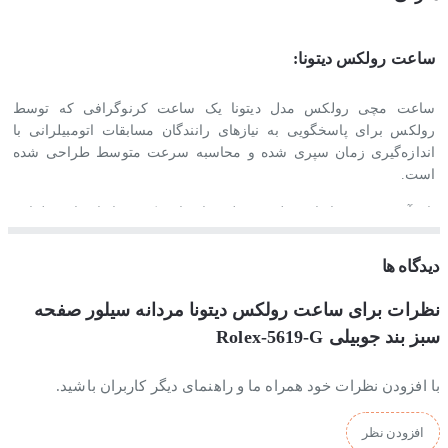
ساعت رولکس دیتونا:
ساعت مچی رولکس مدل دیتونا یک ساعت کرنوگرافی که توسط
رولکس برای پاسخگویی به نیازهای رانندگان مسابقات اتومبیلرانی با
اندازه‌گیری زمان سپری شده و محاسبه سرعت متوسط ​​طراحی شده
است.
نام آن یعنی دیتونا، از محلی در فلوریدا، جایی که مسابقات اتومبیلرانی
در اوایل قرن بیستم رونق گرفت، برگرفته شده است.
دیدگاه ها
رولکس دیتونا از سال 1963 توسط رولکس تولید می شود و یکی از مدل
های اسپرت و جذاب این شرکت محسوب می شود. این مدل از دیتونا که
نظرات برای ساعت رولکس دیتونا مردانه سیلور صفحه
تصاویرش را مشاهده می کنید سومین نسل از ساعت های دیتونا می
سبز بند جوبیلی Rolex-5619-G
باشند.
با افزودن نظرات خود همراه ما و راهنمای دیگر کاربران باشید.
موتور ساعت رولکس دیتونا
افزودن نظر