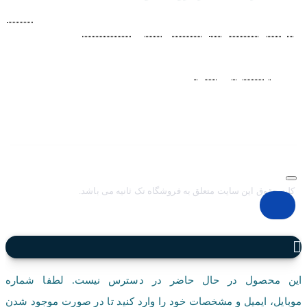
فروشگاه اينترنتي ساعت مچی تک ثانيه ارائه دهنده انواع
ساعت
مردانه
،
ساعت زنانه
،
ساعت بچگانه
و
ساعت ست
فعاليت خود را از
سال 1394 به منظور حذف واسطه‌ها و ارائه مستقيم کالا با قيمتي
منصفانه به مشتريان عزيز در شبکه‌هاي اجتماعي
نظير
اينستاگرام
و
تلگرام
آغاز کرد. با افزايش تعداد و تنوع ساعت های
مچی و بالا رفتن حجم سفارشات جهت دسترسي آسان مشتريان عزيز
در ثبت سفارشات خود و سرعت بخشيدن به فرآيند پاسخگويي و ارائه
خدمات بهتر بر آن شديم تا اين سايت فروشگاهي را راه اندازي کنيم.
کلیه حقوق این سایت متعلق به فروشگاه تک ثانیه می باشد.
این محصول در حال حاضر در دسترس نیست. لطفا شماره
موبایل، ایمیل و مشخصات خود را وارد کنید تا در صورت موجود شدن