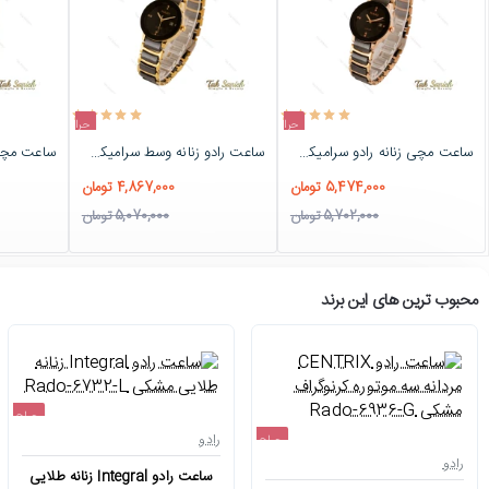
حراج
حراج
ساعت مچی زنانه رادو سرامیکی Rado-3619-L
ساعت رادو زنانه وسط سرامیکی Rado-3620-L
-4%
-4%
5,474,000 تومان
4,867,000 تومان
5,702,000 تومان
5,070,000 تومان
محبوب ترین های این برند
حراج
رادو
حراج
اتمام موجودی
رادو
ساعت رادو Integral زنانه طلایی
-4%