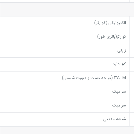
الکترونیکی (کوارتز)
کوارتز(باتری خور)
ژاپنی
✔️- دارد
3ATM (در حد دست و صورت شستن)
سرامیک
سرامیک
شیشه معدنی