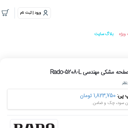
ورود | ثبت نام
ویژه
بلاگ سایت
 مشکی مهندسی Rado-5208-L
نظر
پ پی:
1,823,750 تومان