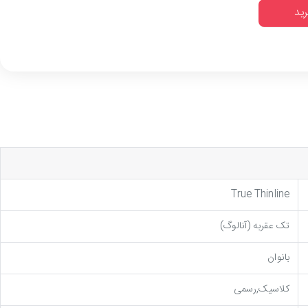
رید
True Thinline
تک عقربه (آنالوگ)
بانوان
کلاسیک,رسمی