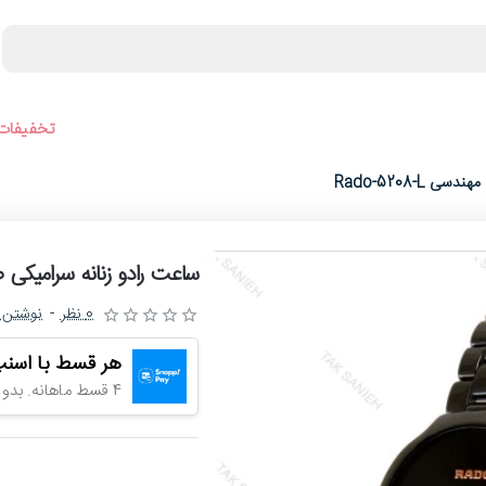
ورجینال
عینک آفتابی
عطر و ادکلن
لوازم جانبی ساعت
تخفیفات 
Rado-5208-
ساعت رادو زنانه سرامیکی صفحه
0 نظر
-
نوشتن 
هر قسط با اسن
4 قسط ماهانه. بدون سود، چک و ضامن.