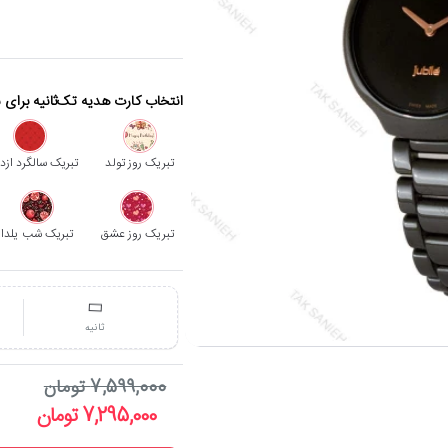
انتخاب کارت هدیه تک‌ثانیه برای 
تبریک روز تولد
تبریک سالگرد ازد
تبریک روز عشق
تبریک شب یلدا
ثانیه
حراج
7,599,000 تومان
-4%
7,295,000 تومان