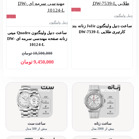
حراج
دنیل ولینگتون
دن
حراج
اتمام موجودی
دنیل ولینگتون
ساعت دنیل ولینگتون Jolie زنانه بند
س
-10%
کارتیری طلایی DW-7539-L
ن
ساعت دنیل ولینگتون Quadro مینی
جدید
زنانه صفحه مهندسی سرمه ای DW-
10124-L
10,500,000 تومان
9,450,000 تومان
ساعت زنانه
ساعت ست
بیش از 2000 مدل
بیش از 500 مدل