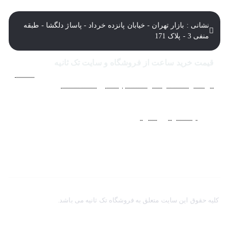
نشانی : بازار تهران - خیابان پانزده خرداد - پاساژ دلگشا - طبقه
منفی 3 - پلاک 171
قیمت خرید ساعت از فروشگاه و سایت تک ثانیه
فروشگاه اينترنتي ساعت مچی تک ثانيه ارائه دهنده انواع
ساعت
مردانه
،
ساعت زنانه
،
ساعت بچگانه
و
ساعت ست
فعاليت خود را
از سال 1394 به منظور حذف واسطه‌ها و ارائه مستقيم کالا با
قيمتي منصفانه به مشتريان عزيز در شبکه‌هاي اجتماعي
نظير
اينستاگرام
و
تلگرام
آغاز کرد. با افزايش تعداد و تنوع ساعت
های مچی و بالا رفتن حجم سفارشات جهت دسترسي آسان
مشتريان عزيز در ثبت سفارشات خود و سرعت بخشيدن به فرآيند
پاسخگويي و ارائه خدمات بهتر بر آن شديم تا اين سايت
فروشگاهي را راه اندازي کنيم.
کلیه حقوق این سایت متعلق به فروشگاه تک ثانیه می باشد.