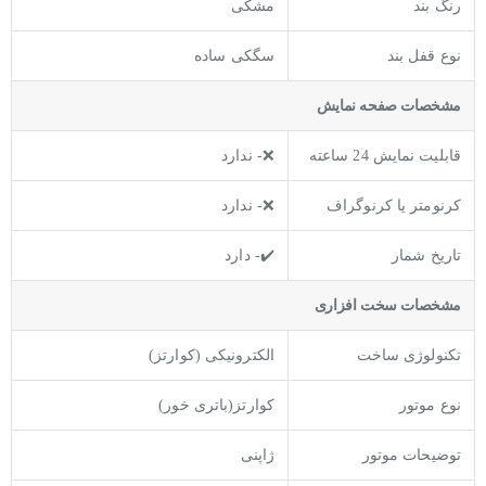
رنگ بند
مشکی
نوع قفل بند
سگکی ساده
مشخصات صفحه نمايش
قابلیت نمایش 24 ساعته
❌- ندارد
کرنومتر یا کرنوگراف
❌- ندارد
تاریخ شمار
✔️- دارد
مشخصات سخت افزاری
تکنولوژی ساخت
الکترونیکی (کوارتز)
نوع موتور
کوارتز(باتری خور)
توضیحات موتور
ژاپنی