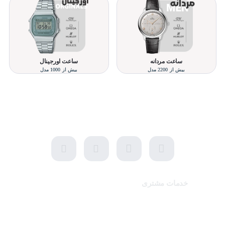
ساعت مردانه
ساعت اورجینال
بیش از 2200 مدل
بیش از 1000 مدل
تلفن پشتیبانی 48000030 - 021
شنبه تا پنجشنبه، 10 الی 19 (به جز ایام تعطیل)
خدمات مشتری
تماس با ما
برندهای سایت