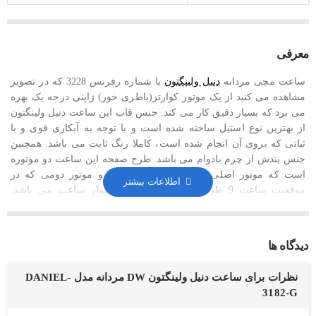
معرفی
ساعت مچی مردانه
دنیل ولینگتون
با شماره رفرنس 3228 که در تصویر
مشاهده می کنید از یک موتور کوارتز(باطری خور) ژاپنی درجه یک بهره
می برد که بسیار دقیق کار می کند. جنس قاب این ساعت دنیل ولینگتون
از بهترین نوع استیل ساخته شده است و با توجه به آبکاری قوی و با
ثباتی که بروی آن انجام شده است، کاملا رنگ ثابت می باشد. همچنین
جنس بندش از چرم بادوام می باشد. طرح صفحه این ساعت دو موتوره
است که موتور اصلی زمان را نشان می دهد و موتور دومی که در
موقعیت ساعت 9 طراحی شده است ثانیه شمار ساعت می باشد.
همچنین تاریخ شمار نیز در موقعیت ساعت 6 طراحی شده است. عقربه
های این ساعت بصورت شب تاب طراحی شده اند که باعث می شود در
محیط های تاریک زمان براحتی خوانده شود. استایل این ساعت کلاسیک
دیدگاه ها
و رسمی است و همچنین با تیپ های روزمره نیز می توان آن را پوشید.
کیفیت ساخت این ساعت هایکپی درجه یک است که بالاترین کیفیت
نظرات برای ساعت دنیل ولینگتون DW مردانه مدل DANIEL-
هایکپی می باشد و دارای ضمانت رنگ و موتور می باشد.
3182-G