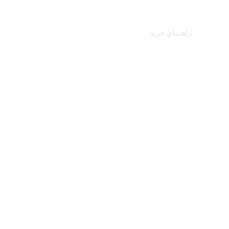
کالاهای ویژه
راهنمای خرید
درباره تک ثانیه
نحوه ارسال سفارشات
سوالات متداول
شرایط و قوانین