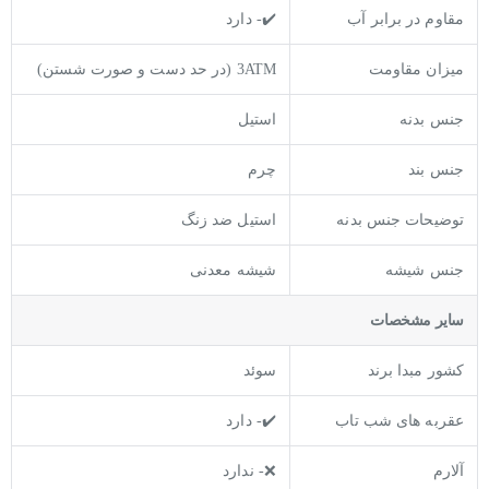
مقاوم در برابر آب
✔️- دارد
میزان مقاومت
3ATM (در حد دست و صورت شستن)
جنس بدنه
استیل
جنس بند
چرم
توضيحات جنس بدنه
استیل ضد زنگ
جنس شیشه
شیشه معدنی
ساير مشخصات
کشور مبدا برند
سوئد
عقربه های شب تاب
✔️- دارد
آلارم
❌- ندارد