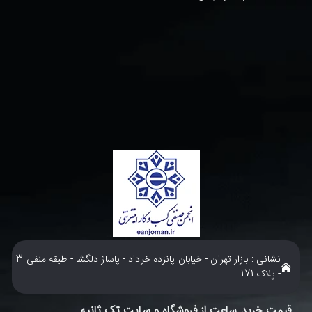
نشانی : بازار تهران - خیابان پانزده خرداد - پاساژ دلگشا - طبقه منفی 3
- پلاک 171
قیمت خرید ساعت از فروشگاه و سایت تک ثانیه