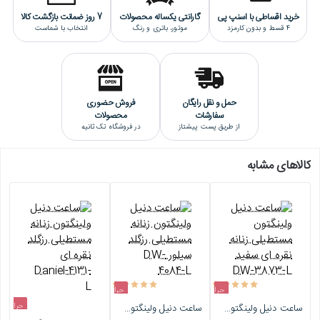
خرید اقساطی با اسنپ پی
گارانتی یکساله محصولات
7 روز ضمانت بازگشت کالا
4 قسط و بدون کارمزد
موتور، باتری و رنگ
انتخاب با شماست
حمل و نقل رایگان
فروش حضوری
سفارشات
محصولات
از طریق پست پیشتاز
در فروشگاه تک ثانیه
کالاهای مشابه
حراج
حراج
حراج
ساعت دنیل ولینگتون مستطیلی زنانه نقره ای سفید DW-3873-L
ساعت دنیل ولینگتون زنانه مستطیلی رزگلد سیلور DW-4084-L
-10%
-10%