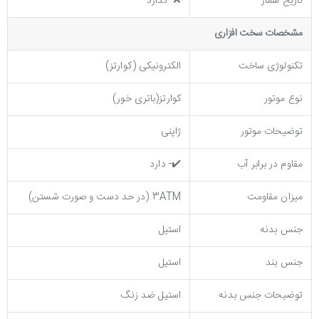
تاریخ شمار
❌- ندارد
مشخصات سخت افزاری
تکنولوژی ساخت
الکترونیکی (کوارتز)
نوع موتور
کوارتز(باتری خور)
توضیحات موتور
ژاپنی
مقاوم در برابر آب
✔️- دارد
میزان مقاومت
3ATM (در حد دست و صورت شستن)
جنس بدنه
استیل
جنس بند
استیل
توضيحات جنس بدنه
استیل ضد زنگ