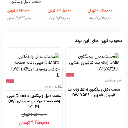
ساعت دنیل ولینگتون زنانه مستطیلی رزگلد نقره ای Daniel-4131-L
-10%
6,368,000 تومان
6,415,000 تومان
6,610,000 تومان
7,075,000 تومان
7,128,000 تومان
7,344,000 تومان
محبوب ترین های این برند
حراج
دنیل ولینگتون
دن
حراج
اتمام موجودی
دنیل ولینگتون
ساعت دنیل ولینگتون Jolie زنانه بند
سا
-10%
کارتیری طلایی DW-7539-L
ساعت دنیل ولینگتون Quadro مینی
جدید
زنانه صفحه مهندسی سرمه ای DW-
10124-L
10,500,000 تومان
9,450,000 تومان