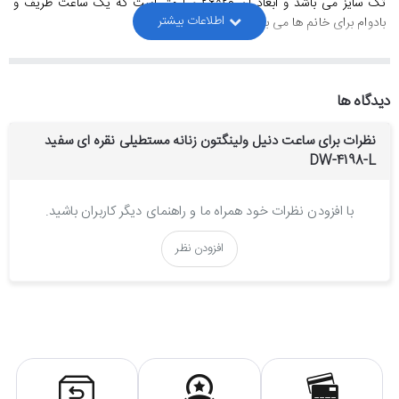
تک سایز می باشد و ابعاد آن 20*26 میلیمتر است که یک ساعت ظریف و
بادوام برای خانم ها می باشد.
استایل این ساعت مچی زنانه دنیل ولینگتون کلاسیک و رسمی است و
همچنین به عنوان یک ساعت روزمره بادوام قابل استفاده است.
جنس بند و بدنه ساعت مچی زنانه دنیل ولینگتون از چیست ؟
دیدگاه ها
نظرات برای ساعت دنیل ولینگتون زنانه مستطیلی نقره ای سفید
جنس بدنه، بند و قفل این
ساعت دنیل ولینگتون زنانه
از بهترین نوع استیل
DW-4198-L
ساخته شده و بخاطر آبکاری قوی و با ثباتی که بروی ساعت انجام شده، کاملا
رنگ ثابتی دارد.
موتور ساعت مچی زنانه دنیل ولینگتون:
با افزودن نظرات خود همراه ما و راهنمای دیگر کاربران باشید.
موتور این ساعت دنیل ولینگتون ساخت شرکت میوتا ژاپن می باشد و از
افزودن نظر
کیفیت و دقت بسیار بالایی برخوردار است و دارای ضمانت یکساله فروشگاه
تک ثانیه می باشد.
کیفیت ساخت ساعت مچی زنانه دنیل ولینگتون:
کیفیت ساخت این ساعت دنیل ولینگتون "های کپی درجه یک" است که
بالاترین کیفیت هایکپی است.