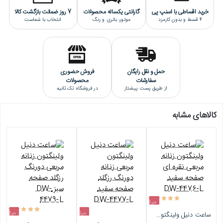
خرید اقساطی با اسنپ پی
گارانتی یکساله محصولات
7 روز ضمانت بازگشت کالا
4 قسط و بدون کارمزد
موتور، باتری و رنگ
انتخاب با شماست
حمل و نقل رایگان
فروش حضوری
سفارشات
محصولات
از طریق پست پیشتاز
در فروشگاه تک ثانیه
کالاهای مشابه
حراج
حراج
حراج
ساعت دنیل ولینگتون زنانه مربعی نقره ای صفحه سفید DW-4476-L
-10%