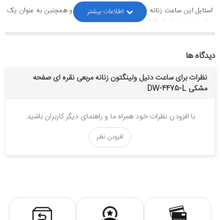
استایل این ساعت زنانه دنیل ولینگتون رسمی است و همچنین به عنوان یک
ساعت روزمره بادوام قابل استفاده است.
جنس بند و بدنه ساعت مچی زنانه دنیل ولینگتون مربعی
دیدگاه ها
جنس بدنه، بند و قفل این
ساعت دنیل ولینگتون زنانه
از بهترین نوع استیل
ساخته شده و بخاطر آبکاری قوی و با ثباتی که بروی ساعت انجام شده، کاملا
نظرات برای ساعت دنیل ولینگتون زنانه مربعی نقره ای صفحه
رنگ ثابتی دارد.
مشکی DW-4475-L
موتور ساعت مچی زنانه دنیل ولینگتون مربعی:
موتور این ساعت دنیل ولینگتون از نوع کوارتز است که ساخت شرکت میوتا
با افزودن نظرات خود همراه ما و راهنمای دیگر کاربران باشید.
ژاپن می باشد و از کیفیت و دقت بسیار بالایی برخوردار است و دارای ضمانت
یکساله فروشگاه تک ثانیه می باشد.
افزودن نظر
کیفیت ساخت ساعت مچی زنانه دنیل ولینگتون:
کیفیت ساخت این ساعت دنیل ولینگتون "های کپی درجه یک" است که
بالاترین کیفیت هایکپی است(گرید A+++).