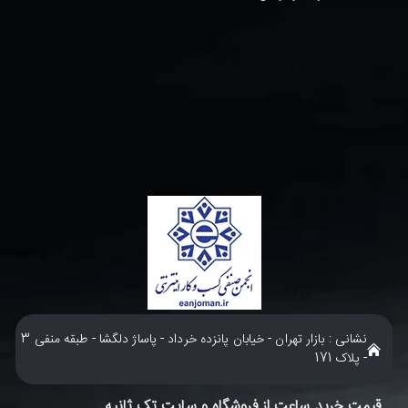
نشانی : بازار تهران - خیابان پانزده خرداد - پاساژ دلگشا - طبقه منفی 3
- پلاک 171
قیمت خرید ساعت از فروشگاه و سایت تک ثانیه