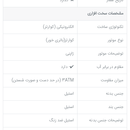
تاریخ شمار
❌- ندارد
مشخصات سخت افزاری
تکنولوژی ساخت
الکترونیکی (کوارتز)
نوع موتور
کوارتز(باتری خور)
توضیحات موتور
ژاپنی
مقاوم در برابر آب
✔️- دارد
میزان مقاومت
3ATM (در حد دست و صورت شستن)
جنس بدنه
استیل
جنس بند
استیل
توضيحات جنس بدنه
استیل ضد زنگ