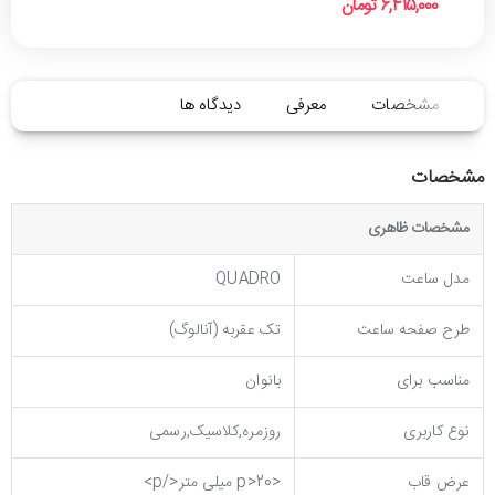
6,415,000 تومان
مشخصات
معرفی
دیدگاه ها
مشخصات
مشخصات ظاهری
مدل ساعت
QUADRO
طرح صفحه ساعت
تک عقربه (آنالوگ)
مناسب برای
بانوان
نوع کاربری
روزمره,کلاسیک,رسمی
عرض قاب
<p>20 میلی متر</p>