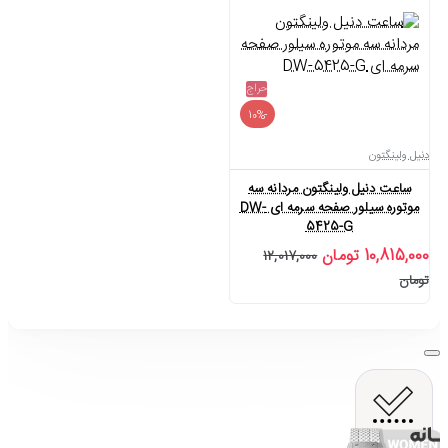
حراج
-10%
دنیل ولینگتون
ساعت دنیل ولینگتون مردانه سه
موتوره سیلور صفحه سرمه ای DW-
5425-G
10,815,000 تومان
12,017,000
تومان