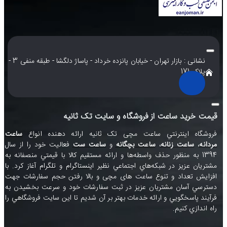
نشانی : بازار تهران - خیابان پانزده خرداد - پاساژ دلگشا - طبقه منفی 3 -
پلاک 171
قیمت خرید ساعت از فروشگاه و سایت تک ثانیه
فروشگاه اينترنتي ساعت مچی تک ثانيه ارائه دهنده انواع
ساعت
مردانه
،
ساعت زنانه
،
ساعت بچگانه
و
ساعت ست
فعاليت خود را از سال
1394 به منظور حذف واسطه‌ها و ارائه مستقيم کالا با قيمتي منصفانه به
مشتريان عزيز در شبکه‌هاي اجتماعي نظير
اينستاگرام
و
تلگرام
آغاز کرد. با
افزايش تعداد و تنوع ساعت های مچی و بالا رفتن حجم سفارشات جهت
دسترسي آسان مشتريان عزيز در ثبت سفارشات خود و سرعت بخشيدن به
فرآيند پاسخگويي و ارائه خدمات بهتر بر آن شديم تا اين سايت فروشگاهي را
راه اندازي کنيم.