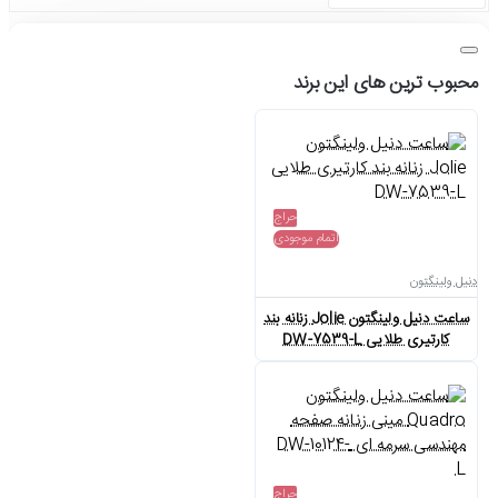
محبوب ترین های این برند
حراج
اتمام موجودی
دنیل ولینگتون
ساعت دنیل ولینگتون Jolie زنانه بند
کارتیری طلایی DW-7539-L
حراج