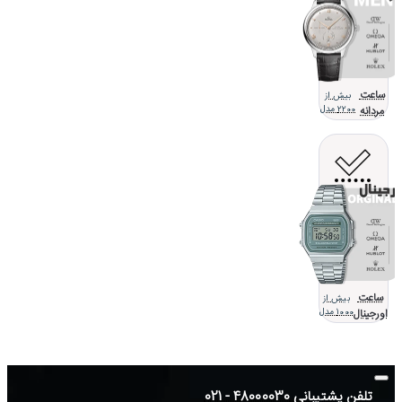
ساعت
بیش از
مردانه
2200 مدل
ساعت
بیش از
اورجینال
1000 مدل
تلفن پشتیبانی 48000030 - 021