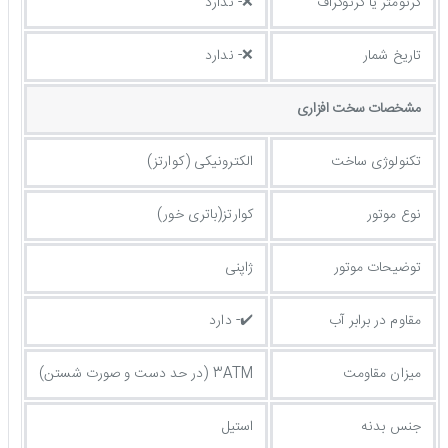
کرنومتر یا کرنوگراف
❌- ندارد
تاریخ شمار
❌- ندارد
مشخصات سخت افزاری
تکنولوژی ساخت
الکترونیکی (کوارتز)
نوع موتور
کوارتز(باتری خور)
توضیحات موتور
ژاپنی
مقاوم در برابر آب
✔️- دارد
میزان مقاومت
3ATM (در حد دست و صورت شستن)
جنس بدنه
استیل