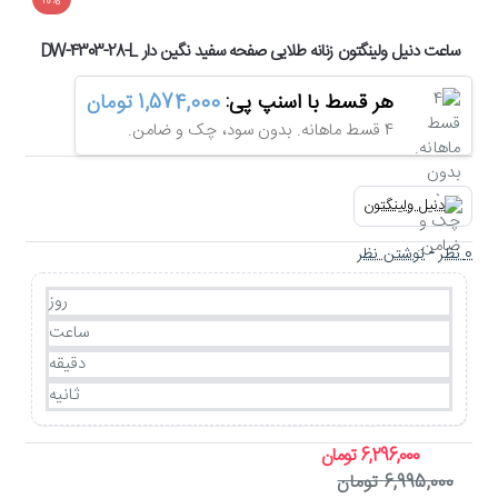
-10%
ساعت دنیل ولینگتون زنانه طلایی صفحه سفید نگین دار DW-4303-28-L
هر قسط با اسنپ پی:
1,574,000 تومان
4 قسط ماهانه. بدون سود، چک و ضامن.
0 نظر
-
نوشتن نظر
روز
ساعت
دقیقه
ثانیه
6,296,000 تومان
6,995,000 تومان