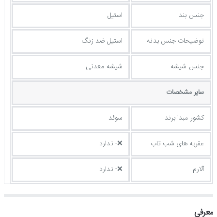
جنس بند
استیل
توضيحات جنس بدنه
استیل ضد زنگ
جنس شیشه
شیشه معدنی
ساير مشخصات
کشور مبدا برند
سوئد
عقربه های شب تاب
❌- ندارد
آلارم
❌- ندارد
معرفی