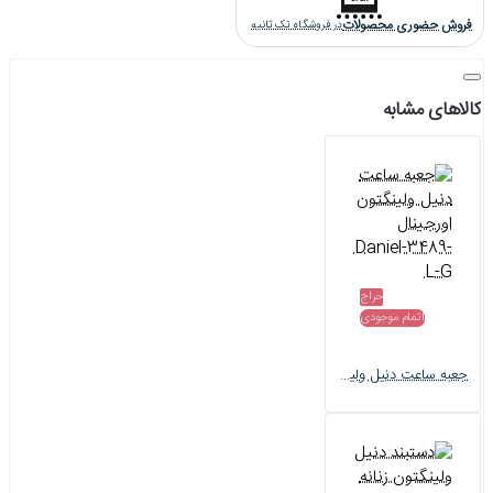
فروش حضوری محصولات
در فروشگاه تک ثانیه
کالاهای مشابه
حراج
اتمام موجودی
جعبه ساعت دنیل ولینگتون اورجینال Daniel-3489-L-G