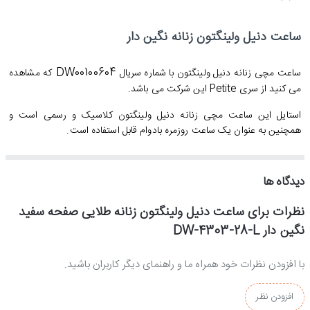
ساعت دنیل ولینگتون زنانه نگین دار
DW00100604
ساعت مچی زنانه دنیل ولینگتون با شماره سریال
که مشاهده
می کنید از سری Petite این شرکت می باشد.
استایل این ساعت مچی زنانه دنیل ولینگتون کلاسیک و رسمی است و
همچنین به عنوان یک ساعت روزمره بادوام قابل استفاده است.
دیدگاه ها
جنس بند و بدنه ساعت مچی زنانه دنیل ولینگتون
نظرات برای ساعت دنیل ولینگتون زنانه طلایی صفحه سفید
جنس بدنه، بند و قفل این
ساعت دنیل ولینگتون زنانه
از بهترین نوع استیل
نگین دار DW-4303-28-L
ضدحساسیت ساخته شده و بخاطر آبکاری قوی و با ثباتی که بروی ساعت
انجام شده، کاملا رنگ ثابتی دارد.
با افزودن نظرات خود همراه ما و راهنمای دیگر کاربران باشید.
افزودن نظر
موتور ساعت مچی زنانه دنیل ولینگتون: