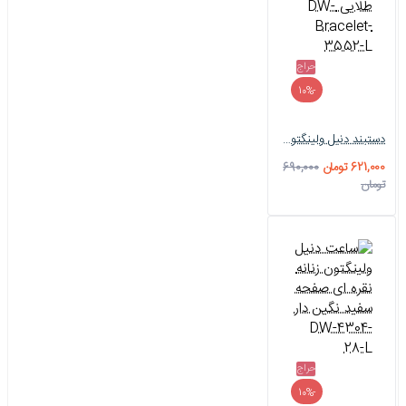
حراج
-10%
دستبند دنیل ولینگتون زنانه طلایی DW-Bracelet-3552-L
621,000 تومان
690,000
تومان
حراج
-10%