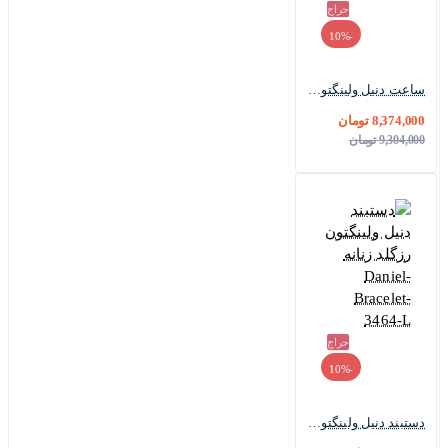
حراج
-10%
ساعت دنیل ولینگتون زنانه رزگلد سایز کوچک صفحه سفید Dw-3451-L
8,374,000 تومان
9,304,000 تومان
حراج
-10%
دستبند دنیل ولینگتون رزگلد زنانه Daniel-Bracelet-3464-L