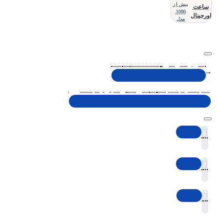
بیش از
ساعت
1000
اورجینال
مدل
تلفن پشتیبانی 48000030 - 021
شنبه تا پنجشنبه، 10 الی 19 (به جز ایام تعطیل)