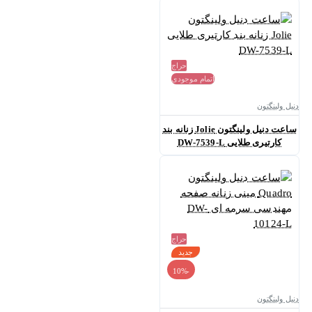
حراج
اتمام موجودی
دنیل ولینگتون
ساعت دنیل ولینگتون Jolie زنانه بند
کارتیری طلایی DW-7539-L
حراج
جدید
-10%
دنیل ولینگتون