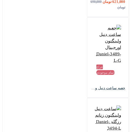
621,000 تومان
690,000
تومان
حراج
اتمام موجودی
جعبه ساعت دنیل ولینگتون اورجینال Daniel-3489-L-G