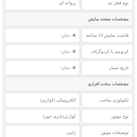
نوع قفل بند
پروانه ای
مشخصات صفحه نمايش
قابلیت نمایش 24 ساعته
❌- ندارد
کرنومتر یا کرنوگراف
❌- ندارد
تاریخ شمار
❌- ندارد
مشخصات سخت افزاری
تکنولوژی ساخت
الکترونیکی (کوارتز)
نوع موتور
کوارتز(باتری خور)
توضیحات موتور
ژاپنی