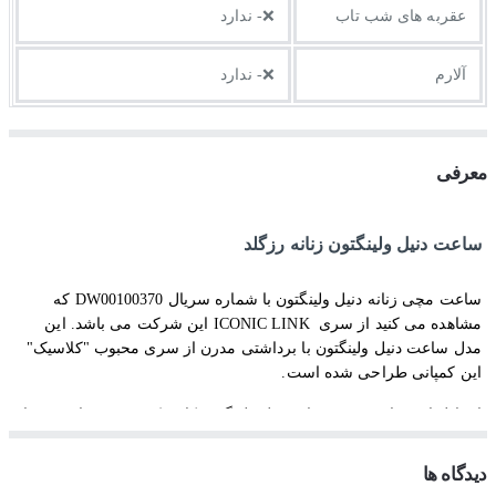
عقربه های شب تاب
❌- ندارد
آلارم
❌- ندارد
معرفی
ساعت دنیل ولینگتون زنانه رزگلد
ساعت مچی زنانه دنیل ولینگتون با شماره سریال
DW00100370
که
مشاهده می کنید از سری
ICONIC LINK
این شرکت می باشد. این
مدل ساعت دنیل ولینگتون با برداشتی مدرن از سری محبوب "کلاسیک"
این کمپانی طراحی شده است.
استایل این ساعت مچی زنانه دنیل ولینگتون کلاسیک و رسمی است و با
تیپ های رسمی ست زیبایی می شود و به عنوان یک ساعت روزمره
بادوام نیز قابل استفاده است.
دیدگاه ها