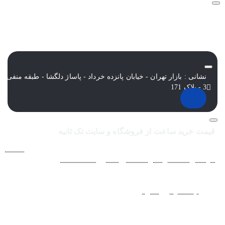
نشانی : بازار تهران - خیابان پانزده خرداد - پاساژ دلگشا - طبقه منفی
3 - پلاک 171
قیمت خرید ساعت از فروشگاه و سایت تک ثانیه
فروشگاه اينترنتي ساعت مچی تک ثانيه ارائه دهنده انواع
ساعت
مردانه
،
ساعت زنانه
،
ساعت بچگانه
و
ساعت ست
فعاليت خود را از
سال 1394 به منظور حذف واسطه‌ها و ارائه مستقيم کالا با قيمتي
منصفانه به مشتريان عزيز در شبکه‌هاي اجتماعي
نظير
اينستاگرام
و
تلگرام
آغاز کرد. با افزايش تعداد و تنوع ساعت های
مچی و بالا رفتن حجم سفارشات جهت دسترسي آسان مشتريان عزيز
در ثبت سفارشات خود و سرعت بخشيدن به فرآيند پاسخگويي و ارائه
خدمات بهتر بر آن شديم تا اين سايت فروشگاهي را راه اندازي کنيم.