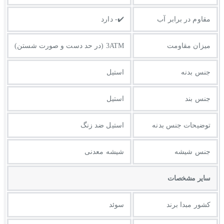
مقاوم در برابر آب
✔️- دارد
میزان مقاومت
3ATM (در حد دست و صورت شستن)
جنس بدنه
استیل
جنس بند
استیل
توضيحات جنس بدنه
استیل ضد زنگ
جنس شیشه
شیشه معدنی
ساير مشخصات
کشور مبدا برند
سوئد