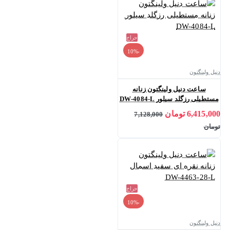
حراج
-10%
دنیل ولینگتون
ساعت دنیل ولینگتون زنانه
مستطیلی رزگلد سیلور DW-4084-L
6,415,000 تومان
7,128,000
تومان
حراج
-10%
دنیل ولینگتون