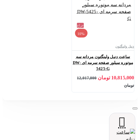
حراج
-10%
دنیل ولینگتون
ساعت دنیل ولینگتون مردانه سه
موتوره سیلور صفحه سرمه ای DW-
5425-G
10,815,000 تومان
12,017,000
تومان