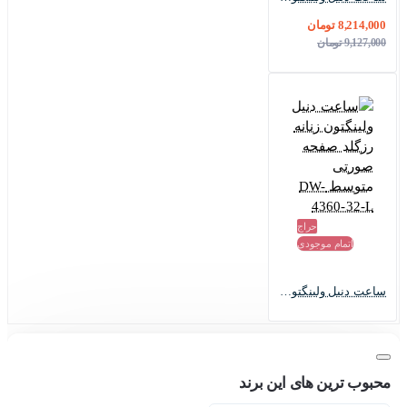
8,214,000 تومان
9,127,000 تومان
حراج
اتمام موجودی
ساعت دنیل ولینگتون زنانه رزگلد صفحه صورتی متوسط DW-4360-32-L
محبوب ترین های این برند