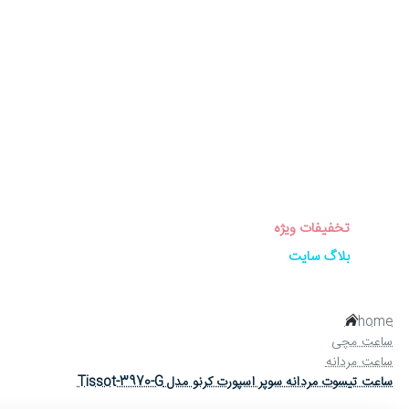
برندهای ساعت
ساعت زنانه
ساعت مردانه
ساعت ست
ساعت اورجینال
عینک آفتابی
عطر و ادکلن
لوازم جانبی ساعت
تخفیفات ویژه
بلاگ سایت
home
ساعت مچی
ساعت مردانه
ساعت تیسوت مردانه سوپر اسپورت کرنو مدل Tissot-3970-G