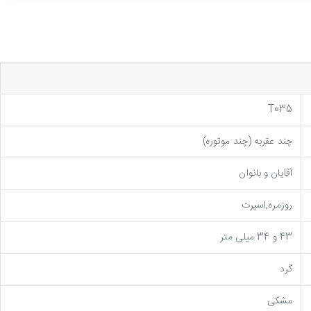
T035
چند عقربه (چند موتوره)
آقایان و بانوان
روزمره,اسپرت
43 و 34 میلی متر
گرد
مشکی