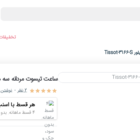
ورجینال
عینک آفتابی
عطر و ادکلن
لوازم جانبی ساعت
تخفیفات 
Tiss
ساعت تیسوت مردانه سه موتوره طلا
2 نظر
-
نوشتن 
حراج
-4%
هر قسط با اسنپ
اتمام موجودی
4 قسط ماهانه. بدون سود، چک و ضامن.