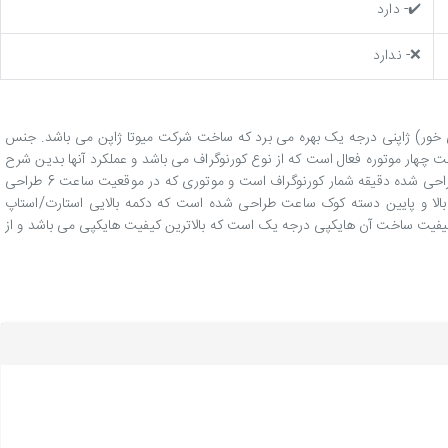
✔️- دارد
❌- ندارد
یسوت از یک موتور کوارتز(باطری خور) ژاپنی درجه یک بهره می برد که ساخت شرکت میوتا ژاپن می باشد. جنس
. طرح صفحه این ساعت چهار موتوره فعال است که از نوع کورنوگراف می باشد و عملکرد آنها بدین شرح
است: موتور اصلی که زمان را نشان می دهد، موتوری که در موقعیت ساعت 12 طراحی شده است ساعت شمار کورنوگراف است، موتوری که در موقعیت ساعت 9 طراحی شده دقیقه شمار کورنوگراف است و موتوری که در موقعیت ساعت 6 طراحی
ار اصلی ساعت ثانیه شمار کورنوگراف است). برای استفاده از کورنوگراف این ساعت 2 عدد دکمه فشاری در بالا و پایین دسته کوک ساعت طراحی شده است که دکمه بالایی استارت/استاپ
 کیفیت ساخت آن هایکپی درجه یک است که بالاترین کیفیت هایکپی می باشد و از