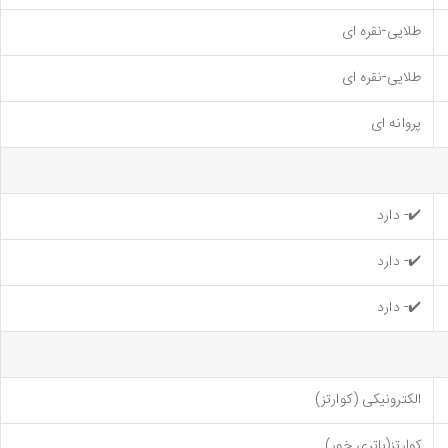
طلایی-نقره ای
طلایی-نقره ای
پروانه ای
✔️- دارد
✔️- دارد
✔️- دارد
الکترونیکی (کوارتز)
کوارتز(باتری خور)