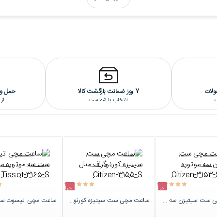
ولات
7 روز ضمانت بازگشت کالا
حمل و 
گ
انتخاب با شماست
از
حراج
حراج
ساعت مچی ست سیتیزن سه موتوره مدل Citizen-3153-S
ساعت مچی ست سیتیزه کورنوگراف مدل Citizen-3155-S
اتمام موجودی
اتمام موجودی