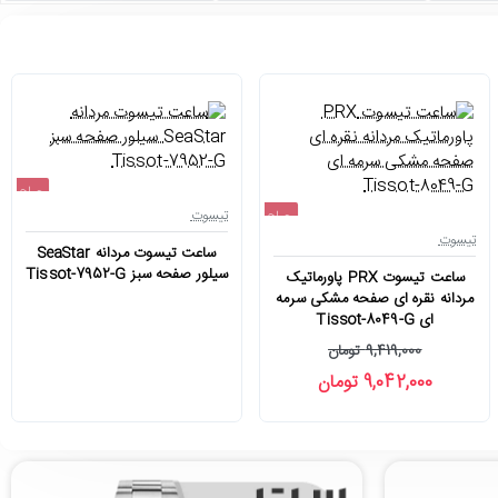
حراج
تیسوت
حراج
اتمام موجودی
تیسوت
ساعت تیسوت مردانه SeaStar
-4%
سیلور صفحه سبز Tissot-7952-G
ساعت تیسوت PRX پاورماتیک
مردانه نقره ای صفحه مشکی سرمه
ای Tissot-8049-G
9,419,000 تومان
9,042,000 تومان