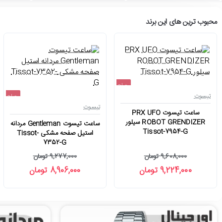
محبوب ترین های این برند
حراج
تیسوت
حراج
-4%
تیسوت
ساعت تیسوت PRX UFO
-4%
ROBOT GRENDIZER سیلور
ساعت تیسوت Gentleman مردانه
Tissot-7954-G
استیل صفحه مشکی Tissot-
7352-G
9,608,000 تومان
9,277,000 تومان
9,224,000 تومان
8,906,000 تومان