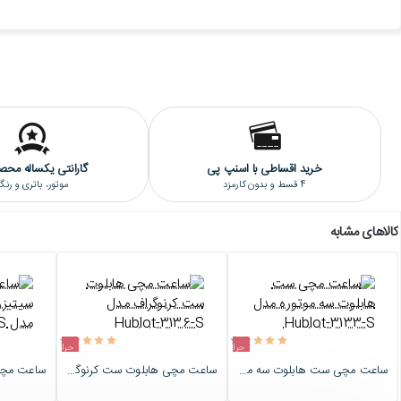
خرید اقساطی با اسنپ پی
گارانتی یکساله محص
4 قسط و بدون کارمزد
موتور، باتری و رن
کالاهای مشابه
حراج
حراج
ساعت مچی ست هابلوت سه موتوره مدل Hublot-3133-S
ساعت مچی هابلوت ست کرنوگراف مدل Hublot-3136-S
اتمام موجودی
اتمام موجودی