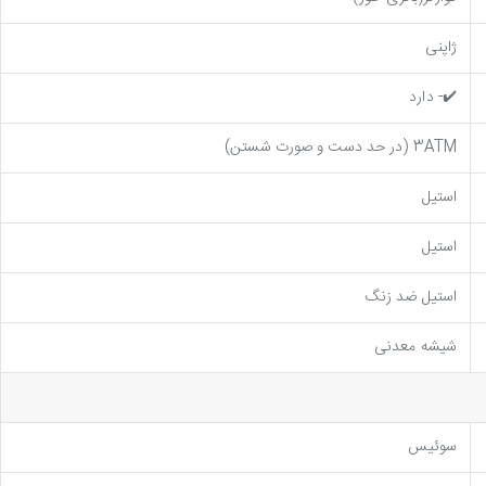
ژاپنی
✔️- دارد
3ATM (در حد دست و صورت شستن)
استیل
استیل
استیل ضد زنگ
شیشه معدنی
سوئیس