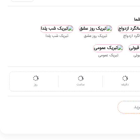
شما
گرد ازدواج
تبریک روز عشق
تبریک شب یلدا
بولی
تبریک عمومی
دقیقه
ساعت
روز
رید