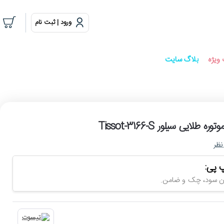
ورود | ثبت نام
ویژه
بلاگ سایت
یی سیلور Tissot-3166-S
نظر
 پی: