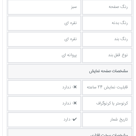
رنگ صفحه
سبز
رنگ بدنه
نقره ای
رنگ بند
نقره ای
نوع قفل بند
پروانه ای
مشخصات صفحه نمايش
قابلیت نمایش 24 ساعته
❌- ندارد
کرنومتر یا کرنوگراف
❌- ندارد
تاریخ شمار
✔️- دارد
مشخصات سخت افزاری