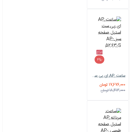
حراج
-4%
ساعت AP ای پی ست استیل صفحه سبز AP-5263-S
17,676,000 تومان
18,413,000 تومان