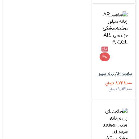
حراج
-4%
ساعت AP زنانه سیلور صفحه مشکی مهندسی AP-7992-L
8,748,000 تومان
9,113,000 تومان