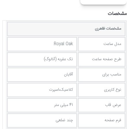
مشخصات
مشخصات ظاهری
مدل ساعت
Royal Oak
طرح صفحه ساعت
تک عقربه (آنالوگ)
مناسب برای
آقایان
نوع کاربری
کلاسیک،اسپرت
عرض قاب
41 میلی متر
فرم صفحه
چند ضلعی