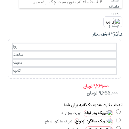
4 قسط ماهانه. بدون سود، چک و ضامن.
0 نظر
-
نوشتن نظر
روز
ساعت
دقیقه
ثانیه
9,269,000 تومان
9,655,000 تومان
انتخاب کارت هدیه تک‌ثانیه برای شما
تبریک روز تولد
تبریک سالگرد ازدواج