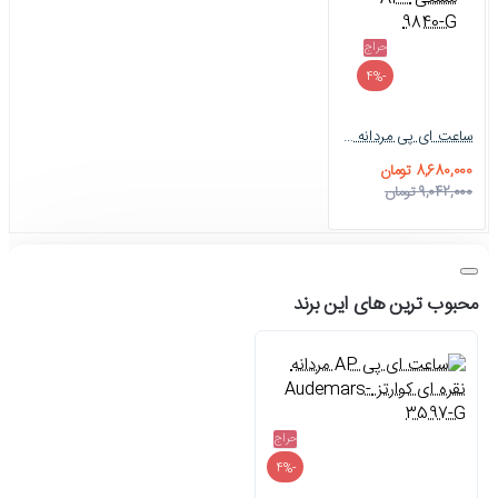
حراج
-4%
ساعت ای پی مردانه استیل صفحه سرمه ای مشکی AP-9840-G
8,680,000 تومان
9,042,000 تومان
محبوب ترین های این برند
حراج
-4%