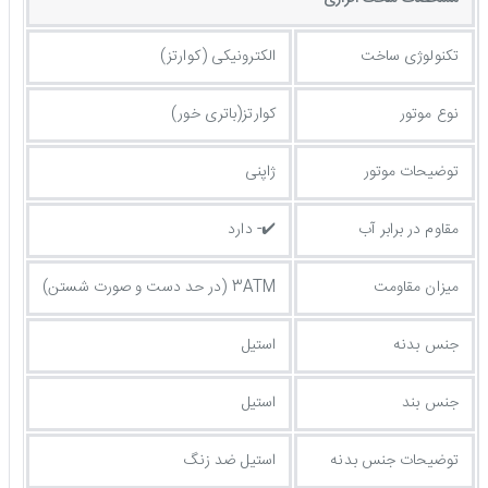
تکنولوژی ساخت
الکترونیکی (کوارتز)
نوع موتور
کوارتز(باتری خور)
توضیحات موتور
ژاپنی
مقاوم در برابر آب
✔️- دارد
میزان مقاومت
3ATM (در حد دست و صورت شستن)
جنس بدنه
استیل
جنس بند
استیل
توضيحات جنس بدنه
استیل ضد زنگ