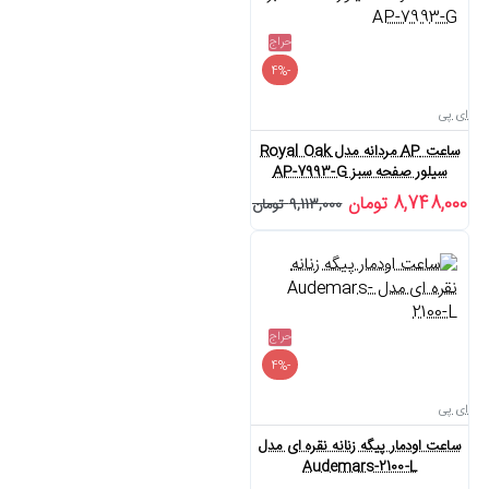
حراج
-4%
ای پی
ساعت AP مردانه مدل Royal Oak
سیلور صفحه سبز AP-7993-G
8,748,000 تومان
9,113,000 تومان
حراج
-4%
ای پی
ساعت اودمار پیگه زنانه نقره ای مدل
Audemars-2100-L