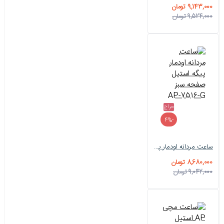
9,143,000 تومان
9,524,000 تومان
حراج
-4%
ساعت مردانه اودمار پیگه استیل صفحه سبز AP-7516-G
8,680,000 تومان
9,042,000 تومان