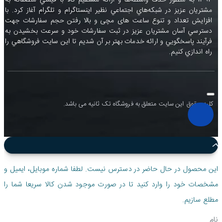
1394 به منظور حذف واسطه‌ها و ارائه مستقيم کالا با قيمتي منصفانه به
مشتريان عزيز در شبکه‌هاي اجتماعي نظير
اينستاگرام
و
تلگرام
آغاز کرد. با
افزايش تعداد و تنوع ساعت های مچی و بالا رفتن حجم سفارشات جهت
دسترسي آسان مشتريان عزيز در ثبت سفارشات خود و سرعت بخشيدن به
فرآيند پاسخگويي و ارائه خدمات بهتر بر آن شديم تا اين سايت فروشگاهي را
راه اندازي کنيم.
کلیه حقوق این سایت متعلق به فروشگاه تک ثانیه می باشد.
این محصول در حال حاضر در دسترس نیست. لطفا شماره موبایل، ایمیل و
مشخصات خود را وارد کنید تا در صورت موجود شدن کالا سریعا شما را
مطلع سازیم.
نام