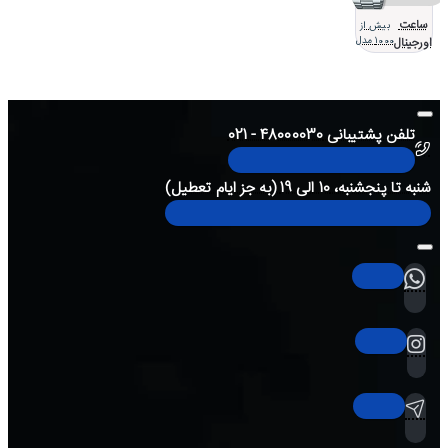
ساعت
بیش از
اورجینال
1000 مدل
تلفن پشتیبانی 48000030 - 021
شنبه تا پنجشنبه، 10 الی 19 (به جز ایام تعطیل)