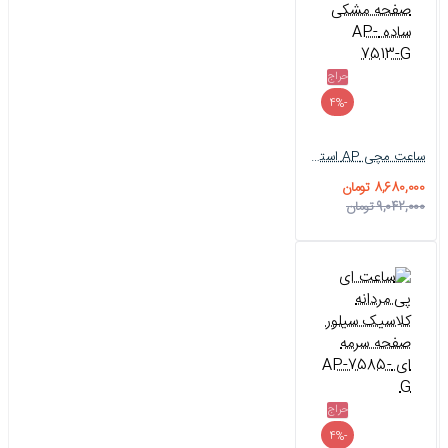
حراج
-4%
ساعت مچی AP استیل صفحه مشکی ساده AP-7513-G
8,680,000 تومان
9,042,000 تومان
حراج
-4%