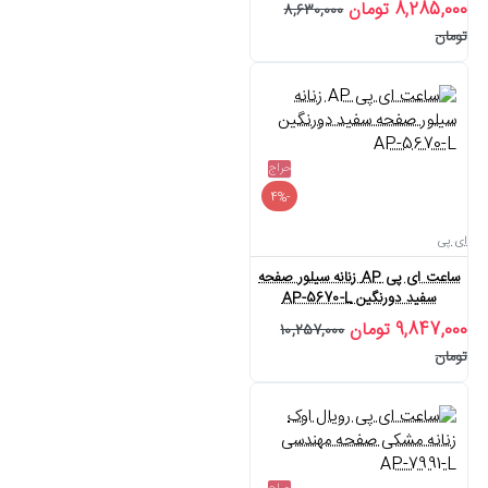
8,285,000 تومان
8,630,000
تومان
حراج
-4%
ای پی
ساعت ای پی AP زنانه سیلور صفحه
سفید دورنگین AP-5670-L
9,847,000 تومان
10,257,000
تومان