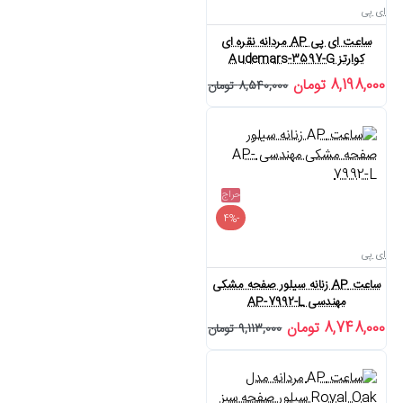
ای پی
ساعت ای پی AP مردانه نقره ای
کوارتز Audemars-3597-G
8,198,000 تومان
8,540,000 تومان
حراج
-4%
ای پی
ساعت AP زنانه سیلور صفحه مشکی
مهندسی AP-7992-L
8,748,000 تومان
9,113,000 تومان