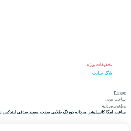
ساعت زنانه
ساعت مردانه
ساعت ست
ساعت اورجینال
عینک آفتابی
عطر و ادکلن
لوازم جانبی ساعت
تخفیفات ویژه
بلاگ سایت
home
ساعت مچی
ساعت مردانه
ساعت امگا کانسلیشن مردانه دورنگ طلایی صفحه سفید صدفی ایندکس نگین a-5158-G