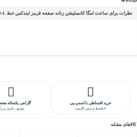
جنس بدنه و بند این ساعت امگا از استیل ضدزنگ و ضدحساسیت ساخته شده و ب
موتور ساعت مچی امگا کانسلیشن :
نظرات برای ساعت امگا کانسلیشن زنانه صفحه قرمز ایندکس خط OMEGA-5229-L
موتور این ساعت امگا از نوع کوارتز است که ساخت شرکت میوتا ژاپن می باش
کیفیت ساخت ساعت امگا کانسلیشن :
کیفیت ساخت این ساعت امگا مدل کانسلیشن "های کپی درجه یک" است که بال
یک کارشناس ساعت آن را بررسی کند و نظر دهد.
خرید اقساطی با اسنپ پی
گارانتی یکساله محص
4 قسط و بدون کارمزد
موتور، باتری و رن
کالاهای مشابه