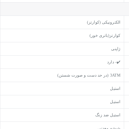
الکترونیکی (کوارتز)
کوارتز(باتری خور)
ژاپنی
✔️- دارد
3ATM (در حد دست و صورت شستن)
استیل
استیل
استیل ضد زنگ
شیشه معدنی