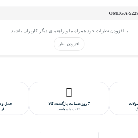
خاطر آبکاری قوی و با ثباتی که بروی بدنه ساعت انجام شده، کاملا رنگ ثاب
د و از کیفیت و دقت بسیار بالایی برخوردار است و دارای ضمانت یکساله فر
با افزودن نظرات خود همراه ما و راهنمای دیگر کاربران باشید.
افزودن نظر
اترین کیفیت هایکپی است و کاملا مشابه و منطبق برنمونه اورجینالش سا
ولات
7 روز ضمانت بازگشت کالا
حمل و ن
گ
انتخاب با شماست
از 