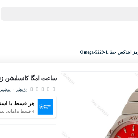
اعت اورجینال
عینک آفتابی
عطر و ادکلن
لوازم جانبی ساعت
س خط Omega-5229-L
ساعت امگا کانسلیشن زنانه ص
0 نظر
-
نوشتن
هر قسط با اسن
4 قسط ماهانه. بدون سود، چک و ضامن.