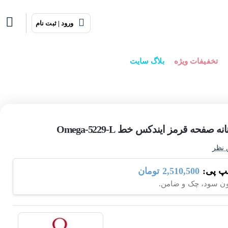
ورود | ثبت نام
تخفیفات ویژه
بلاگ سایت
فحه قرمز ایندکس خط Omega-5229-L
 نظر
پ پی:
2,510,500 تومان