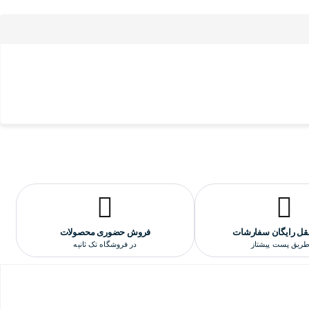
تی دارد.
وشگاه تک ثانیه می باشد.
خته شده است و تشخیصش از نمونه اورجینالش بسیار سخت است و حتما باید
قل رایگان سفارشات
فروش حضوری محصولات
طریق پست پیشتاز
در فروشگاه تک ثانیه