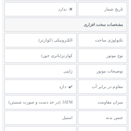
تاریخ شمار
❌- ندارد
مشخصات سخت افزاری
تکنولوژی ساخت
الکترونیکی (کوارتز)
نوع موتور
کوارتز(باتری خور)
توضیحات موتور
ژاپنی
مقاوم در برابر آب
✔️- دارد
میزان مقاومت
3ATM (در حد دست و صورت شستن)
جنس بدنه
استیل