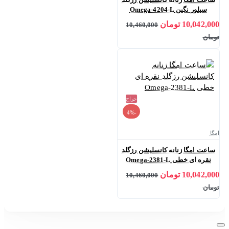
سیلور نگین Omega-4204-L
10,042,000 تومان
10,460,000
تومان
حراج
-4%
امگا
ساعت امگا زنانه کانسلیشن رزگلد
نقره ای خطی Omega-2381-L
10,042,000 تومان
10,460,000
تومان