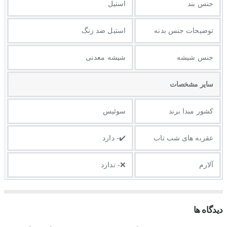
جنس بند
استیل
توضيحات جنس بدنه
استیل ضد زنگ
جنس شیشه
شیشه معدنی
ساير مشخصات
کشور مبدا برند
سوئیس
عقربه های شب تاب
✔️- دارد
آلارم
❌- ندارد
دیدگاه ها