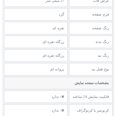
عرض قاب
27 میلی متر
فرم صفحه
گرد
رنگ صفحه
نقره ای
رنگ بدنه
رزگلد-نقره ای
رنگ بند
رزگلد-نقره ای
نوع قفل بند
پروانه ای
مشخصات صفحه نمايش
قابلیت نمایش 24 ساعته
❌- ندارد
کرنومتر یا کرنوگراف
❌- ندارد