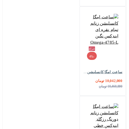
حراج
-4%
ساعت امگا کانسلیشن زنانه تمام نقره ای ایندکس نگین Omega-4785-L
10,042,000 تومان
10,460,000 تومان