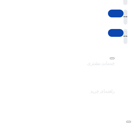
خدمات مشتری
تماس با ما
برندهای سایت
کالاهای ویژه
راهنمای خرید
درباره تک ثانیه
نحوه ارسال سفارشات
سوالات متداول
شرایط و قوانین