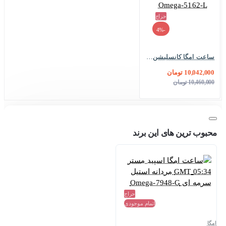
حراج
-4%
ساعت امگا کانسلیشن زنانه دورنگ رزگلد ایندکس خطی Omega-5162-L
10,042,000 تومان
10,460,000 تومان
محبوب ترین های این برند
حراج
اتمام موجودی
امگا