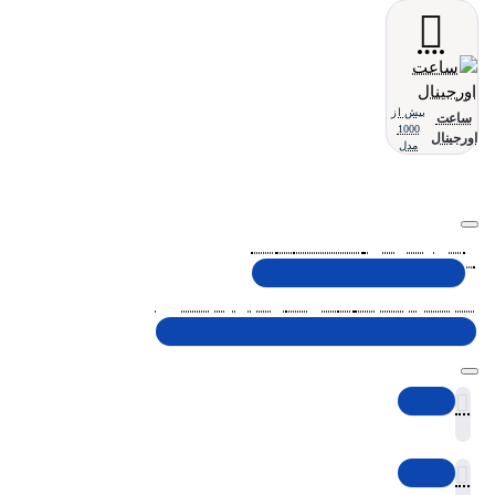
بیش از
ساعت
1000
اورجینال
مدل
تلفن پشتیبانی 48000030 - 021
شنبه تا پنجشنبه، 10 الی 19 (به جز ایام تعطیل)