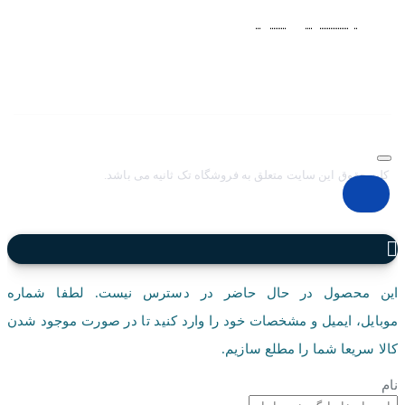
منصفانه به مشتريان عزيز در شبکه‌هاي اجتماعي
نظير
اينستاگرام
و
تلگرام
آغاز کرد. با افزايش تعداد و تنوع ساعت های
مچی و بالا رفتن حجم سفارشات جهت دسترسي آسان مشتريان عزيز
در ثبت سفارشات خود و سرعت بخشيدن به فرآيند پاسخگويي و ارائه
خدمات بهتر بر آن شديم تا اين سايت فروشگاهي را راه اندازي کنيم.
کلیه حقوق این سایت متعلق به فروشگاه تک ثانیه می باشد.
این محصول در حال حاضر در دسترس نیست. لطفا شماره
موبایل، ایمیل و مشخصات خود را وارد کنید تا در صورت موجود شدن
کالا سریعا شما را مطلع سازیم.
نام