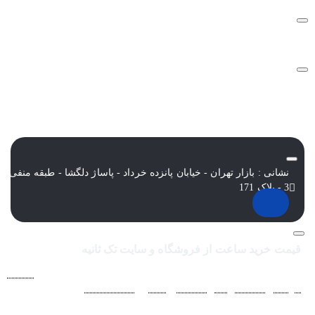
نشانی : بازار تهران - خیابان پانزده خرداد - پاساژ دلگشا - طبقه منفی
3 - پلاک 171
قیمت خرید ساعت از فروشگاه و سایت تک ثانیه
فروشگاه اينترنتي ساعت مچی تک ثانيه ارائه دهنده انواع
ساعت
مردانه
،
ساعت زنانه
،
ساعت بچگانه
و
ساعت ست
فعاليت خود را از
سال 1394 به منظور حذف واسطه‌ها و ارائه مستقيم کالا با قيمتي