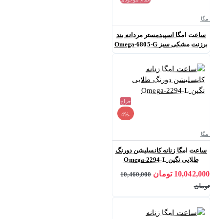
امگا
ساعت امگا اسپیدمستر مردانه بند
برزنت مشکی سبز Omega-6805-G
حراج
-4%
امگا
ساعت امگا زنانه کانسلیشن دورنگ
طلایی نگین Omega-2294-L
10,042,000 تومان
10,460,000
تومان