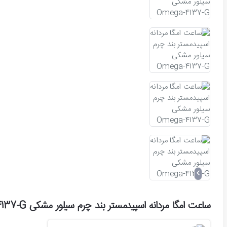
ساعت امگا مردانه اسپیدمستر بند چرم سیلور مشکی Omega-4137-G