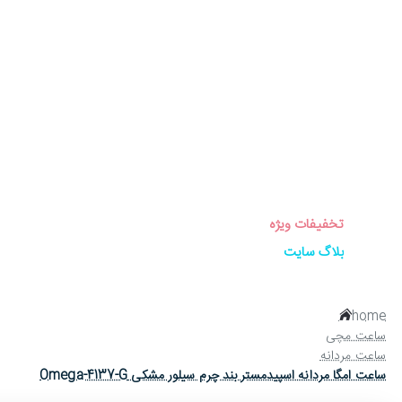
برندهای ساعت
ساعت زنانه
ساعت مردانه
ساعت ست
ساعت اورجینال
عینک آفتابی
عطر و ادکلن
لوازم جانبی ساعت
تخفیفات ویژه
بلاگ سایت
home
ساعت مچی
ساعت مردانه
ساعت امگا مردانه اسپیدمستر بند چرم سیلور مشکی Omega-4137-G