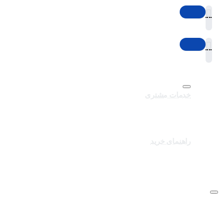
خدمات مشتری
تماس با ما
برندهای سایت
کالاهای ویژه
راهنمای خرید
درباره تک ثانیه
نحوه ارسال سفارشات
سوالات متداول
شرایط و قوانین