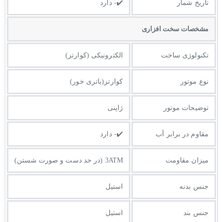
تاریخ شمار
✔️- دارد
مشخصات سخت افزاری
تکنولوژی ساخت
الکترونیکی (کوارتز)
نوع موتور
کوارتز(باتری خور)
توضیحات موتور
ژاپنی
مقاوم در برابر آب
✔️- دارد
میزان مقاومت
3ATM (در حد دست و صورت شستن)
جنس بدنه
استیل
جنس بند
استیل