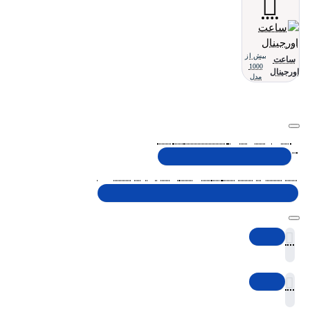
بیش از
ساعت
1000
اورجینال
مدل
تلفن پشتیبانی 48000030 - 021
شنبه تا پنجشنبه، 10 الی 19 (به جز ایام تعطیل)