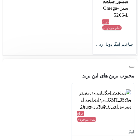
حراج
اتمام موجودی
ساعت امگا دویل زنانه سیلور صفحه سبز Omega-5206-L
محبوب ترین های این برند
حراج
اتمام موجودی
امگا