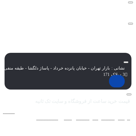
نشانی : بازار تهران - خیابان پانزده خرداد - پاساژ دلگشا - طبقه منفی
3 - پلاک 171
قیمت خرید ساعت از فروشگاه و سایت تک ثانیه
فروشگاه اينترنتي ساعت مچی تک ثانيه ارائه دهنده انواع
ساعت
مردانه
،
ساعت زنانه
،
ساعت بچگانه
و
ساعت ست
فعاليت خود را از
سال 1394 به منظور حذف واسطه‌ها و ارائه مستقيم کالا با قيمتي
منصفانه به مشتريان عزيز در شبکه‌هاي اجتماعي