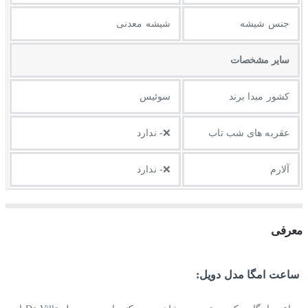
جنس شیشه
شیشه معدنی
ساير مشخصات
کشور مبدا برند
سوئیس
عقربه های شب تاب
❌- ندارد
آلارم
❌- ندارد
معرفی
ساعت امگا مدل دویل: