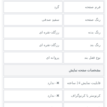
فرم صفحه
گرد
رنگ صفحه
سفیدِ صدفی
رنگ بدنه
رزگلد-نقره ای
رنگ بند
رزگلد-نقره ای
نوع قفل بند
پروانه ای
مشخصات صفحه نمايش
قابلیت نمایش 24 ساعته
❌- ندارد
کرنومتر یا کرنوگراف
❌- ندارد