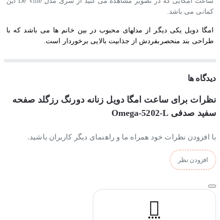
ساعت امگایی که در تصویر مشاهده می کنید از سری مدل De Ville این
کمانی می باشد.
امگا دویل یکی دیگر از مدلهای محبوب در بین خانم ها می باشد که با
طراحی بند منحصربفردش از جذابیت بالایی برخوردار است.
جنس بند و بدنه ساعت مچی امگا دویل
دیدگاه ها
جنس بدنه و بند این ساعت امگا از استیل ضدزنگ و ضدحساسیت ساخته
شده و بخاطر آبکاری قوی و با ثباتی که بروی بدنه ساعت انجام شده،
نظرات برای ساعت امگا دویل زنانه دورنگ رزگلد صفحه
کاملا رنگ ثابتی دارد.
سفید صدفی Omega-5202-L
موتور ساعت مچی امگا دویل:
با افزودن نظرات خود همراه ما و راهنمای دیگر کاربران باشید.
موتور این ساعت امگا از نوع کوارتز است که ساخت شرکت میوتا ژاپن
افزودن نظر
می باشد و از کیفیت و دقت بسیار بالایی برخوردار است و دارای ضمانت
یکساله فروشگاه تک ثانیه می باشد.
کیفیت ساخت ساعت امگا دویل: