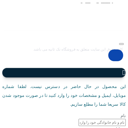
نظير
اينستاگرام
و
تلگرام
آغاز کرد. با افزايش تعداد و تنوع ساعت های
مچی و بالا رفتن حجم سفارشات جهت دسترسي آسان مشتريان عزيز
در ثبت سفارشات خود و سرعت بخشيدن به فرآيند پاسخگويي و ارائه
خدمات بهتر بر آن شديم تا اين سايت فروشگاهي را راه اندازي کنيم.
کلیه حقوق این سایت متعلق به فروشگاه تک ثانیه می باشد.
این محصول در حال حاضر در دسترس نیست. لطفا شماره
موبایل، ایمیل و مشخصات خود را وارد کنید تا در صورت موجود شدن
کالا سریعا شما را مطلع سازیم.
نام