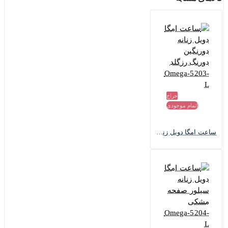
حراج
اتمام موجودی
ساعت امگا دویل زنانه دورنگین دورنگ رزگلد Omega-5203-L