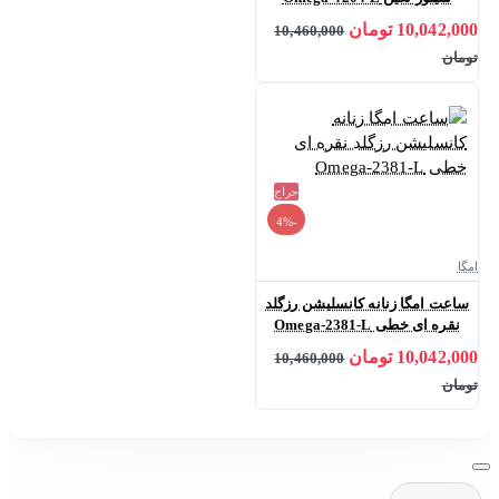
10,042,000 تومان
10,460,000
تومان
حراج
-4%
امگا
ساعت امگا زنانه کانسلیشن رزگلد
نقره ای خطی Omega-2381-L
10,042,000 تومان
10,460,000
تومان