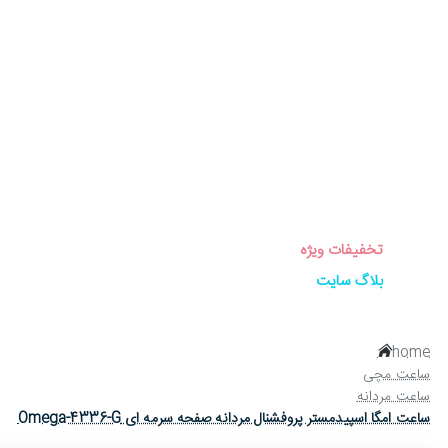
برندهای ساعت
ساعت زنانه
ساعت مردانه
ساعت ست
ساعت اورجینال
عینک آفتابی
عطر و ادکلن
لوازم جانبی ساعت
تخفیفات ویژه
بلاگ سایت
home
ساعت مچی
ساعت مردانه
ساعت امگا اسپیدمستر پروفشنال مردانه صفحه سرمه ای Omega-4336-G