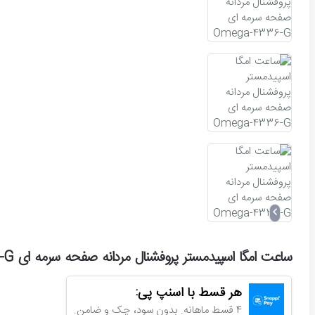
ساعت امگا اسپیدمستر پروفشنال مردانه صفحه سرمه ای Omega-4336-G
هر قسط با اسنپ پی:
4 قسط ماهانه. بدون سود، چک و ضامن.