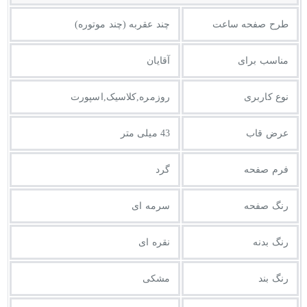
طرح صفحه ساعت
چند عقربه (چند موتوره)
مناسب برای
آقایان
نوع کاربری
روزمره,کلاسیک,اسپورت
عرض قاب
43 میلی متر
فرم صفحه
گرد
رنگ صفحه
سرمه ای
رنگ بدنه
نقره ای
رنگ بند
مشکی