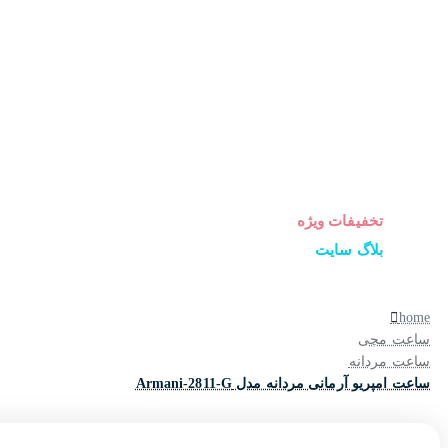
ساعت زنانه
ساعت مردانه
ساعت ست
ساعت اورجینال
عینک آفتابی
عطر و ادکلن
لوازم جانبی ساعت
تخفیفات ویژه
بلاگ سایت
home
ساعت مچی
ساعت مردانه
ساعت امپریو آرمانی مردانه مدل Armani-2811-G