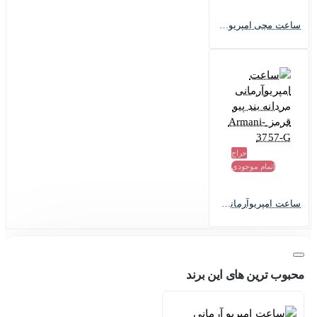
ساعت مچی امپریوآرمانی سه موتوره مردانه Armani-3756-G
حراج
اتمام موجودی
ساعت امپریوآرمانی مردانه بند پیو قرمز Armani-3757-G
محبوب ترین های این برند