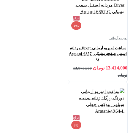
حراج
-4%
امپریو آرمانی
ساعت امپریو آرمانی Diver مردانه
استیل صفحه مشکی Armani-6857-
G
13,414,000 تومان
13,973,000
تومان
حراج
-4%