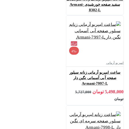
سفید صفحه خورشیدی Armani-
8302-L
حراج
-4%
امپریو آرمانی
ساعت امپریو آرمانی زنانه سیلور
صفحه آبی آسمانی نگین دار
Armani-7997-L
5,498,000 تومان
5,727,000
تومان