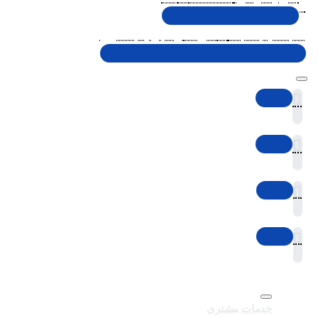
شنبه تا پنجشنبه، 10 الی 19 (به جز ایام تعطیل)
خدمات مشتری