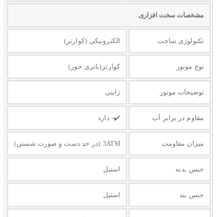
مشخصات سخت افزاری
تکنولوژی ساخت
الکترونیکی (کوارتز)
نوع موتور
کوارتز(باتری خور)
توضیحات موتور
ژاپنی
مقاوم در برابر آب
✔️- دارد
میزان مقاومت
3ATM (در حد دست و صورت شستن)
جنس بدنه
استیل
جنس بند
استیل