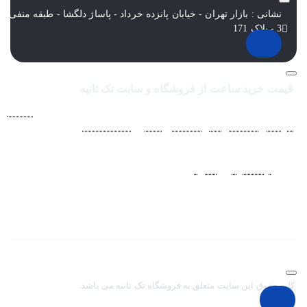
نشانی : بازار تهران - خیابان پانزده خرداد - پاساژ دلگشا - طبقه منفی
3 - پلاک 171
قیمت خرید ساعت از فروشگاه و سایت تک ثانیه
فروشگاه اينترنتي ساعت مچی تک ثانيه ارائه دهنده انواع
ساعت
مردانه
،
ساعت زنانه
،
ساعت بچگانه
و
ساعت ست
فعاليت خود را از
سال 1394 به منظور حذف واسطه‌ها و ارائه مستقيم کالا با قيمتي
منصفانه به مشتريان عزيز در شبکه‌هاي اجتماعي
نظير
اينستاگرام
و
تلگرام
آغاز کرد. با افزايش تعداد و تنوع ساعت های
مچی و بالا رفتن حجم سفارشات جهت دسترسي آسان مشتريان عزيز
در ثبت سفارشات خود و سرعت بخشيدن به فرآيند پاسخگويي و ارائه
خدمات بهتر بر آن شديم تا اين سايت فروشگاهي را راه اندازي کنيم.
کلیه حقوق این سایت متعلق به فروشگاه تک ثانیه می باشد.