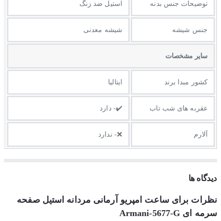
توضيحات جنس بدنه
استیل ضد زنگ
جنس شیشه
شیشه معدنی
ساير مشخصات
کشور مبدا برند
ایتالیا
عقربه های شب تاب
✔️- دارد
آلارم
❌- ندارد
دیدگاه ها
نظرات برای ساعت امپریو آرمانی مردانه استیل صفحه
سرمه ای Armani-5677-G