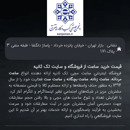
نشانی : بازار تهران - خیابان پانزده خرداد - پاساژ دلگشا - طبقه منفی 3
- پلاک 171
قیمت خرید ساعت از فروشگاه و سایت تک ثانیه
فروشگاه اينترنتي ساعت مچی تک ثانيه ارائه دهنده انواع
ساعت
مردانه
،
ساعت زنانه
،
ساعت بچگانه
و
ساعت ست
فعاليت خود را از سال
1394 به منظور حذف واسطه‌ها و ارائه مستقيم کالا با قيمتي منصفانه به
مشتريان عزيز در شبکه‌هاي اجتماعي نظير
اينستاگرام
و
تلگرام
آغاز کرد.
با افزايش تعداد و تنوع ساعت های مچی و بالا رفتن حجم سفارشات
جهت دسترسي آسان مشتريان عزيز در ثبت سفارشات خود و سرعت
بخشيدن به فرآيند پاسخگويي و ارائه خدمات بهتر بر آن شديم تا اين
سايت فروشگاهي را راه اندازي کنيم.