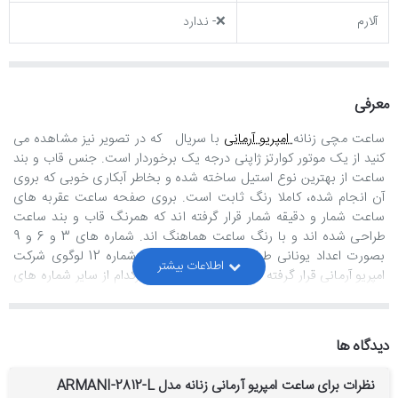
آلارم
❌- ندارد
معرفی
ساعت مچی زنانه
امپریو آرمانی
با سریال که در تصویر نیز مشاهده می
کنید از یک موتور کوارتز ژاپنی درجه یک برخوردار است. جنس قاب و بند
ساعت از بهترین نوع استیل ساخته شده و بخاطر آبکاری خوبی که بروی
آن انجام شده، کاملا رنگ ثابت است. بروی صفحه ساعت عقربه های
ساعت شمار و دقیقه شمار قرار گرفته اند که همرنگ قاب و بند ساعت
طراحی شده اند و با رنگ ساعت هماهنگ اند. شماره های 3 و 6 و 9
بصورت اعداد یونانی طراحی شده اند و بجای شماره 12 لوگوی شرکت
امپریو آرمانی قرار گرفته است. همچنین بجای هرکدام از سایر شماره های
ساعت، 3 عدد نگین بصورت خطی قرار گرفته اند که جلوه خاص و زیبایی
به صفحه ساعت بخشیده اند. کیفیت ساخت این ساعت زنانه "هایکپی
درجه یک" است و بالاترین کیفیت موجود در بازار ایران می باشد.
دیدگاه ها
همچنین از لحاظ تمام جزيیات کاملا مشابه نمونه اورجینالش طراحی شده
است.
نظرات برای ساعت امپریو آرمانی زنانه مدل ARMANI-2812-L