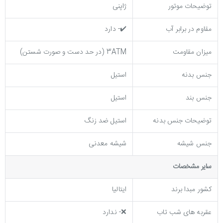
توضیحات موتور
ژاپنی
مقاوم در برابر آب
✔️- دارد
میزان مقاومت
3ATM (در حد دست و صورت شستن)
جنس بدنه
استیل
جنس بند
استیل
توضيحات جنس بدنه
استیل ضد زنگ
جنس شیشه
شیشه معدنی
ساير مشخصات
کشور مبدا برند
ایتالیا
عقربه های شب تاب
❌- ندارد