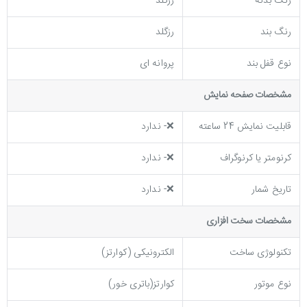
رنگ بدنه
رزگلد
رنگ بند
رزگلد
نوع قفل بند
پروانه ای
مشخصات صفحه نمايش
قابلیت نمایش 24 ساعته
❌- ندارد
کرنومتر یا کرنوگراف
❌- ندارد
تاریخ شمار
❌- ندارد
مشخصات سخت افزاری
تکنولوژی ساخت
الکترونیکی (کوارتز)
نوع موتور
کوارتز(باتری خور)