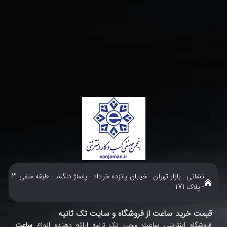
نشانی : بازار تهران - خیابان پانزده خرداد - پاساژ دلگشا - طبقه منفی 3
- پلاک 171
قیمت خرید ساعت از فروشگاه و سایت تک ثانیه
فروشگاه اينترنتي ساعت مچی تک ثانيه ارائه دهنده انواع
ساعت