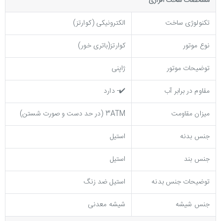
مشخصات سخت افزاری
تکنولوژی ساخت
الکترونیکی (کوارتز)
نوع موتور
کوارتز(باتری خور)
توضیحات موتور
ژاپنی
مقاوم در برابر آب
✔️- دارد
میزان مقاومت
3ATM (در حد دست و صورت شستن)
جنس بدنه
استیل
جنس بند
استیل
توضيحات جنس بدنه
استیل ضد زنگ
جنس شیشه
شیشه معدنی