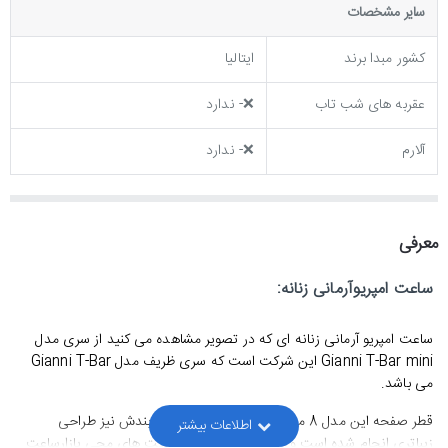
ساير مشخصات
کشور مبدا برند
ایتالیا
عقربه های شب تاب
❌- ندارد
آلارم
❌- ندارد
معرفی
ساعت امپریوآرمانی زنانه:
ساعت امپریو آرمانی زنانه ای که در تصویر مشاهده می کنید از سری مدل
mini
Gianni T-Bar
این شرکت است که سری ظریف مدل Gianni T-Bar
می باشد.
قطر صفحه این مدل 8 میلیمتر کوچکتر شده و شکل بندش نیز طراحی
زیباتری انجام شده است و یکی از ظریف ترین ساعت های مچی بازارساعت