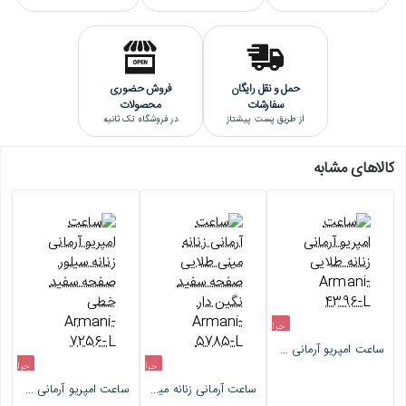
کیفیت ساخت این ساعت مچی امپریوآرمانی "های کپی درجه یک" است که
بالاترین کیفیت هایکپی است.
حمل و نقل رایگان
فروش حضوری
سفارشات
محصولات
از طریق پست پیشتاز
در فروشگاه تک ثانیه
کالاهای مشابه
حراج
ساعت امپریو آرمانی زنانه طلایی Armani-4396-L
-4%
حراج
حراج
ساعت آرمانی زنانه مینی طلایی صفحه سفید نگین دار Armani-5785-L
ساعت امپریو آرمانی زنانه سیلور صفحه سفید خطی Armani-7256-L
-4%
-4%