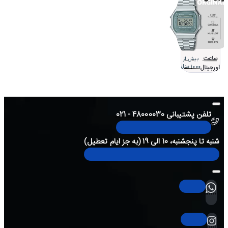
ساعت
بیش از
اورجینال
1000 مدل
تلفن پشتیبانی 48000030 - 021
شنبه تا پنجشنبه، 10 الی 19 (به جز ایام تعطیل)