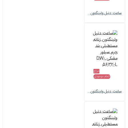
ساعت دنیل ولینگتون زنانه رزگلد بند حصیری صفحه سفید DW-5213-L
حراج
اتمام موجودی
ساعت دنیل ولینگتون زنانه مستطیلی بند چرم سیلور مشکی DW-5632-L