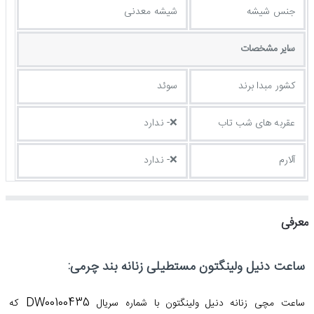
جنس شیشه
شیشه معدنی
ساير مشخصات
کشور مبدا برند
سوئد
عقربه های شب تاب
❌- ندارد
آلارم
❌- ندارد
معرفی
ساعت دنیل ولینگتون مستطیلی زنانه بند چرمی:
DW00100435
ساعت مچی زنانه دنیل ولینگتون با شماره سریال
که