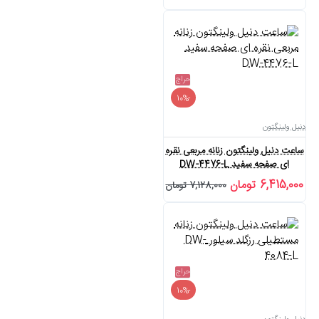
حراج
-10%
دنیل ولینگتون
ساعت دنیل ولینگتون زنانه مربعی نقره
ای صفحه سفید DW-4476-L
6,415,000 تومان
7,128,000 تومان
حراج
-10%