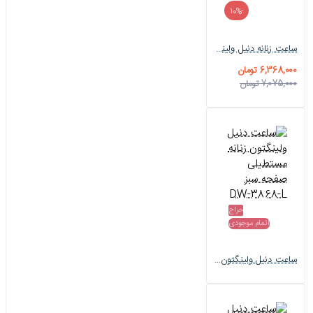
-10%
ساعت زنانه دنیل ولینگتون مستطیلی رزگلد DW-3867-L
6,368,000 تومان
7,075,000 تومان
حراج
اتمام موجودی
ساعت دنیل ولینگتون زنانه مستطیلی صفحه سبز DW-3868-L