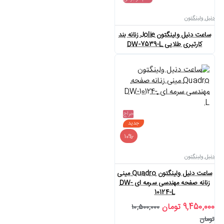
دنیل ولینگتون
ساعت دنیل ولینگتون Jolie زنانه بند
کارتیری طلایی DW-7539-L
حراج
جدید
-10%
دنیل ولینگتون
ساعت دنیل ولینگتون Quadro مینی
زنانه صفحه مهندسی سرمه ای DW-
10124-L
9,450,000 تومان
10,500,000
تومان