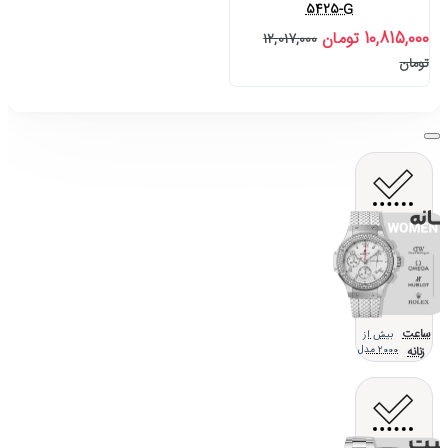
5425-G
10,815,000 تومان
12,017,000
تومان
ساعت
بیش از
زنانه
2000 مدل