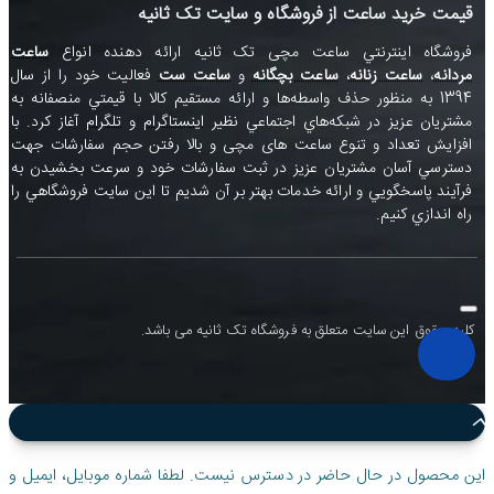
قیمت خرید ساعت از فروشگاه و سایت تک ثانیه
فروشگاه اينترنتي ساعت مچی تک ثانيه ارائه دهنده انواع
ساعت
مردانه
،
ساعت زنانه
،
ساعت بچگانه
و
ساعت ست
فعاليت خود را از سال
1394 به منظور حذف واسطه‌ها و ارائه مستقيم کالا با قيمتي منصفانه به
مشتريان عزيز در شبکه‌هاي اجتماعي نظير
اينستاگرام
و
تلگرام
آغاز کرد. با
افزايش تعداد و تنوع ساعت های مچی و بالا رفتن حجم سفارشات جهت
دسترسي آسان مشتريان عزيز در ثبت سفارشات خود و سرعت بخشيدن به
فرآيند پاسخگويي و ارائه خدمات بهتر بر آن شديم تا اين سايت فروشگاهي را
راه اندازي کنيم.
کلیه حقوق این سایت متعلق به فروشگاه تک ثانیه می باشد.
این محصول در حال حاضر در دسترس نیست. لطفا شماره موبایل، ایمیل و