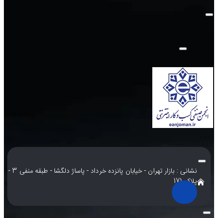
نشانی : بازار تهران - خیابان پانزده خرداد - پاساژ دلگشا - طبقه منفی 3 -
پلاک 171