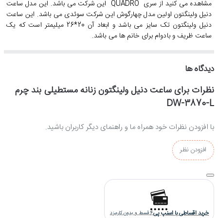
مشاهده می کنید از سری
QUADRO
این شرکت می باشد. این مدل ساعت
دنیل ولینگتون اولین مدل چهارگوش این شرکت سوئدی می باشد. این ساعت
دنیل ولینگتون تک سایز می باشد و ابعاد آن 20*26 میلیمتر است که یک
ساعت ظریف و بادوام برای خانم ها می باشد.
استایل این ساعت مچی زنانه دنیل ولینگتون کلاسیک و رسمی است و
همچنین به عنوان یک ساعت روزمره بادوام قابل استفاده است
.
دیدگاه ها
نظرات برای ساعت دنیل ولینگتون زنانه مستطیلی بند چرم
برای مشاهده سایر رنگهای این مدل اینجا کلیک کنید.
DW-3870-L
با افزودن نظرات خود همراه ما و راهنمای دیگر کاربران باشید.
جنس بند و بدنه ساعت مچی زنانه دنیل ولینگتون DW-3870-L از
افزودن نظر
چیست ؟
ساعت دنیل ولینگتون زنانه
جنس بدنه و قفل این
از بهترین نوع استیل
ساخته شده و بخاطر آبکاری قوی و با ثباتی که بروی ساعت انجام شده، کاملا
رنگ ثابتی دارد. همچنین جنس بند آن از چرم ساخته شده است.
خرید اقساطی با اسنپ پی
4 قسط و بدون کارمزد