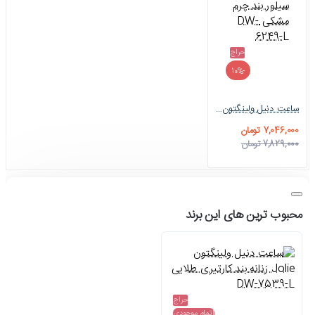
حراج
-10%
ساعت دنیل ولینگتون مستطیلی زنانه سیلور بند چرم مشکی DW-6249-L
7,046,000 تومان
7,829,000 تومان
محبوب ترین های این برند
حراج
اتمام موجودی