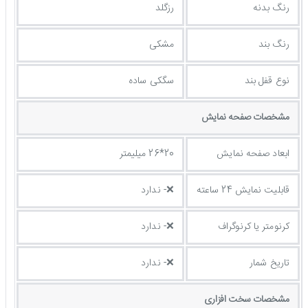
رنگ بدنه
رزگلد
رنگ بند
مشکی
نوع قفل بند
سگکی ساده
مشخصات صفحه نمايش
ابعاد صفحه نمایش
20*26 میلیمتر
قابلیت نمایش 24 ساعته
❌- ندارد
کرنومتر یا کرنوگراف
❌- ندارد
تاریخ شمار
❌- ندارد
مشخصات سخت افزاری