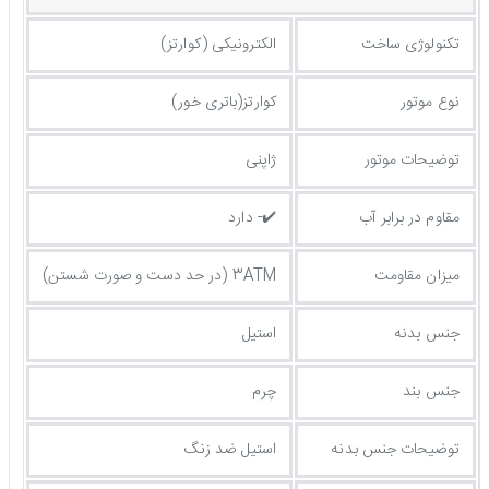
تکنولوژی ساخت
الکترونیکی (کوارتز)
نوع موتور
کوارتز(باتری خور)
توضیحات موتور
ژاپنی
مقاوم در برابر آب
✔️- دارد
میزان مقاومت
3ATM (در حد دست و صورت شستن)
جنس بدنه
استیل
جنس بند
چرم
توضيحات جنس بدنه
استیل ضد زنگ