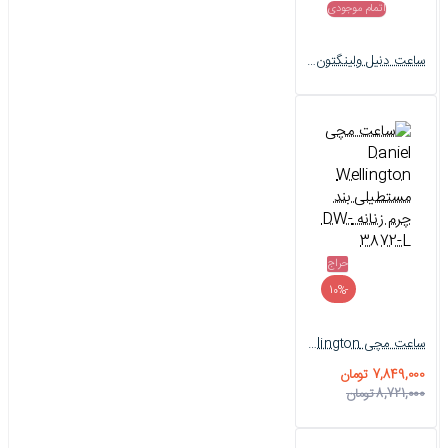
اتمام موجودی
ساعت دنیل ولینگتون مستطیلی زنانه صفحه سبز بند چرم DW-3871-L
حراج
-10%
ساعت مچی Daniel Wellington مستطیلی بند چرم زنانه DW-3872-L
7,849,000 تومان
8,721,000 تومان