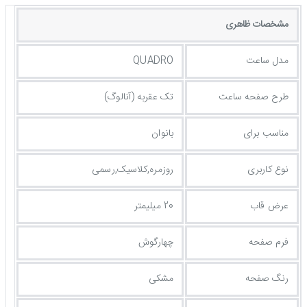
مشخصات ظاهری
مدل ساعت
QUADRO
طرح صفحه ساعت
تک عقربه (آنالوگ)
مناسب برای
بانوان
نوع کاربری
روزمره,کلاسیک,رسمی
عرض قاب
20 میلیمتر
فرم صفحه
چهارگوش
رنگ صفحه
مشکی