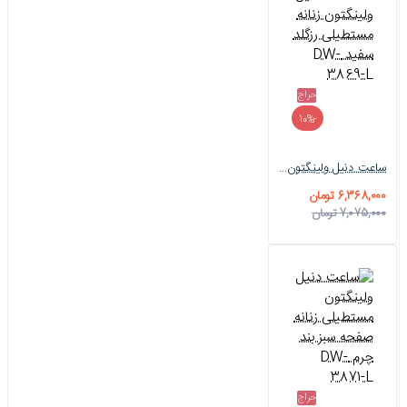
حراج
-10%
ساعت دنیل ولینگتون زنانه مستطیلی رزگلد سفید DW-3869-L
6,368,000 تومان
7,075,000 تومان
حراج