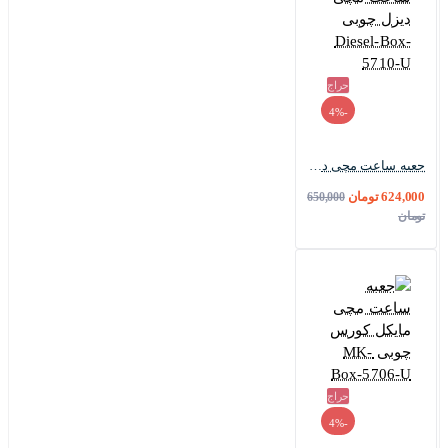
حراج
-4%
جعبه ساعت مچی دیزل چوبی Diesel-Box-5710-U
624,000 تومان
650,000
تومان
حراج
-4%