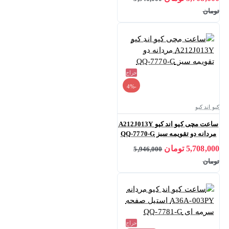
تومان
حراج
-4%
کیو اند کیو
ساعت مچی کیو اند کیو A212J013Y
مردانه دو تقویمه سبز QQ-7770-G
5,708,000 تومان
5,946,000
تومان
حراج