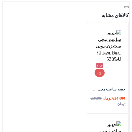
کالاهای مشابه
حراج
-4%
جعبه ساعت مچی سیتیزن چوبی Citizen-Box-5705-U
624,000 تومان
650,000
تومان