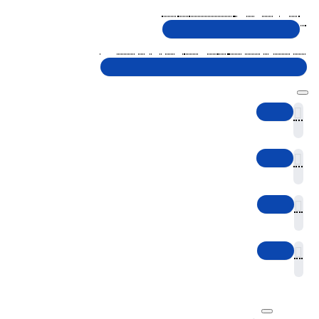
تلفن پشتیبانی 48000030 - 021
شنبه تا پنجشنبه، 10 الی 19 (به جز ایام تعطیل)