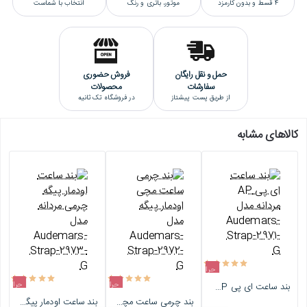
4 قسط و بدون کارمزد
موتور، باتری و رنگ
انتخاب با شماست
حمل و نقل رایگان
فروش حضوری
سفارشات
محصولات
از طریق پست پیشتاز
در فروشگاه تک ثانیه
کالاهای مشابه
حراج
حراج
حراج
بند ساعت ای پی AP مردانه مدل Audemars-Strap-2971-G
اتمام موجودی
بند چرمی ساعت مچی اودمار پیگه مدل Audemars-Strap-2972-G
بند ساعت اودمار پیگه چرمی مردانه مدل Audemars-Strap-2973-G
اتمام موجودی
اتمام موجودی