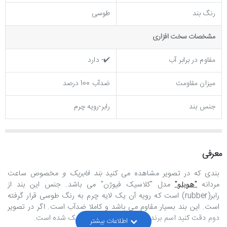
رنگ بند
طوسی
مشخصات سخت افزاری
مقاوم در برابر آب
✔️- دارد
میزان مقاومت
ضدآب 100 درصد
جنس بند
رابر-رویه چرم
معرفی
بندی که در تصویر مشاهده می کنید
بند فابریک و
مخصوص ساعت
مردانه
"هوبلو"
مدل "کلاسیک فیوژن" می باشد. جنس این بند از
رابر(
rubber
) است که رویه آن یک لایه چرم به رنگ طوسی قرار گرفته
است. این بند بسیار مقاوم می باشد و کاملا ضدآب است. اگر در تصویر
دوم دقت کنید اسم برند هوبلو نیز در پشت بند حک شده است.