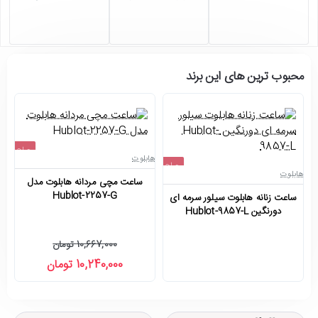
محبوب ترین های این برند
حراج
هابلوت
حراج
-4%
هابلوت
ها
ساعت مچی مردانه هابلوت مدل
اتمام موجودی
Hublot-2257-G
ساعت زنانه هابلوت سیلور سرمه ای
س
دورنگین Hublot-9857-L
10,667,000 تومان
10,240,000 تومان