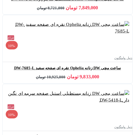
7,849,000 تومان
8,721,000 تومان
حراج
-10%
دنیل ولینگتون
ساعت مچی DW زنانه Ophelia نقره ای صفحه سفید DW-7685-L
9,833,000 تومان
10,925,000 تومان
حراج
-10%
دنیل ولینگتون