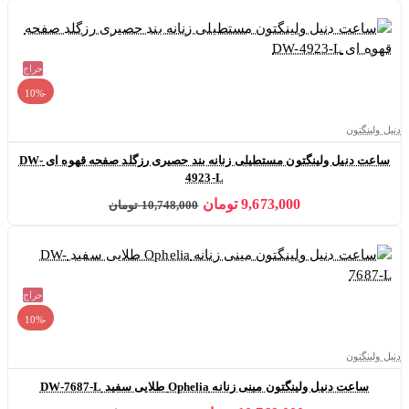
حراج
-10%
دنیل ولینگتون
ساعت دنیل ولینگتون مستطیلی زنانه بند حصیری رزگلد صفحه قهوه ای DW-
4923-L
9,673,000 تومان
10,748,000 تومان
حراج
-10%
دنیل ولینگتون
ساعت دنیل ولینگتون مینی زنانه Ophelia طلایی سفید DW-7687-L