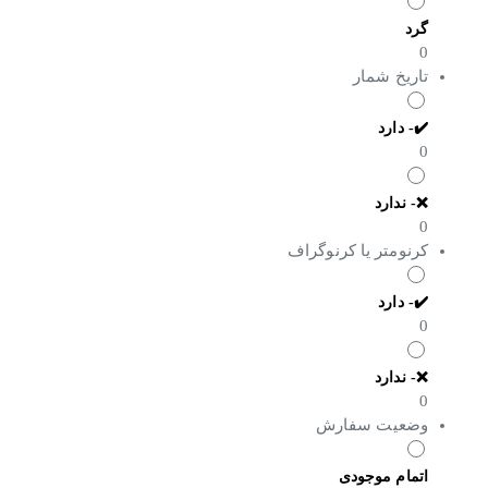
گرد
0
تاریخ شمار
✔️- دارد
0
❌- ندارد
0
کرنومتر یا کرنوگراف
✔️- دارد
0
❌- ندارد
0
وضعیت سفارش
اتمام موجودی