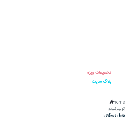
برندهای ساعت
ساعت زنانه
ساعت مردانه
ساعت ست
ساعت اورجینال
عینک آفتابی
عطر و ادکلن
لوازم جانبی ساعت
تخفیفات ویژه
بلاگ سایت
home
تولیدکننده
دنیل ولینگتون