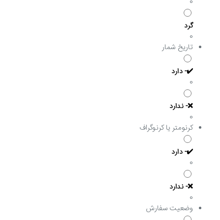
0
گرد
0
تاریخ شمار
✔️- دارد
0
❌- ندارد
0
کرنومتر یا کرنوگراف
✔️- دارد
0
❌- ندارد
0
وضعیت سفارش