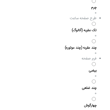
چرم
0
طرح صفحه ساعت
تک عقربه (آنالوگ)
0
چند عقربه (چند موتوره)
0
فرم صفحه
بیضی
0
چند ضلعی
0
چهارگوش