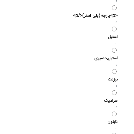
0
<p>پارچه (پلی استر)</p>
0
استیل
0
استیل,حصیری
0
برزنت
0
سرامیک
0
نایلون
0