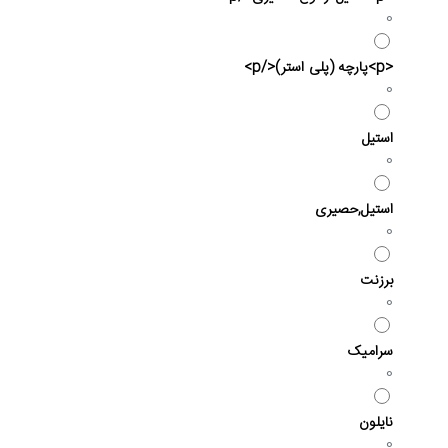
0
<p>پارچه (پلی استر)</p>
0
استیل
0
استیل,حصیری
0
برزنت
0
سرامیک
0
نایلون
0