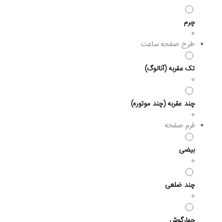
چرم
0
طرح صفحه ساعت
تک عقربه (آنالوگ)
0
چند عقربه (چند موتوره)
0
فرم صفحه
بیضی
0
چند ضلعی
0
چهارگوش