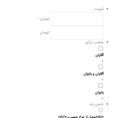
قیمت
تومان -
تومان
مناسب برای
آقایان
0
آقایان و بانوان
0
بانوان
0
جنس بند
<p>استیل از نوع حصیری</p>