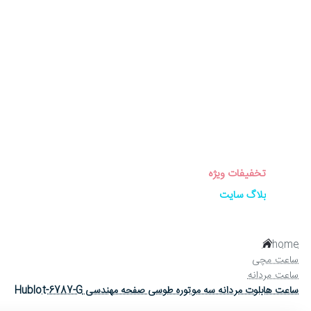
برندهای ساعت
ساعت زنانه
ساعت مردانه
ساعت ست
ساعت اورجینال
عینک آفتابی
عطر و ادکلن
لوازم جانبی ساعت
تخفیفات ویژه
بلاگ سایت
home
ساعت مچی
ساعت مردانه
ساعت هابلوت مردانه سه موتوره طوسی صفحه مهندسی Hublot-6787-G