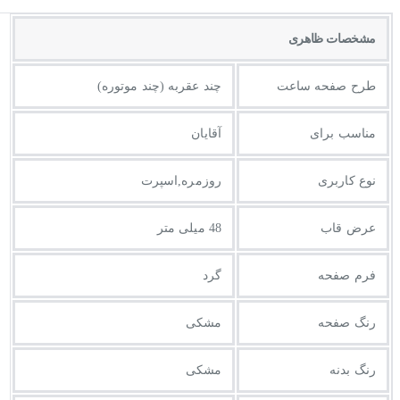
مشخصات ظاهری
طرح صفحه ساعت
چند عقربه (چند موتوره)
مناسب برای
آقایان
نوع کاربری
روزمره,اسپرت
عرض قاب
48 میلی متر
فرم صفحه
گرد
رنگ صفحه
مشکی
رنگ بدنه
مشکی