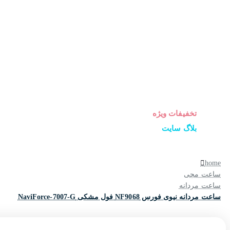
ساعت زنانه
ساعت مردانه
ساعت ست
ساعت اورجینال
عینک آفتابی
عطر و ادکلن
لوازم جانبی ساعت
تخفیفات ویژه
بلاگ سایت
home
ساعت مچی
ساعت مردانه
ساعت مردانه نیوی فورس NF9068 فول مشکی NaviForce-7007-G