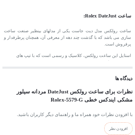
ساعت Rolex DateJust:
ساعت رولکس مدل دیت جاست یکی از مدلهای بینظیر صنعت ساعت
سازی می باشد که با گذشت چند دهه از معرفی آن، همچنان پرطرفدار و
پرفروش است.
استایل این ساعت رولکس، کلاسیک و رسمی است که با تیپ های
رسمی و مجلسی ست می شود.
جنس بند و بدنه ساعت رولکس دیت جاست
دیدگاه ها
نظرات برای ساعت رولکس DateJust مردانه سیلور
جنس بدنه، بند و قفل این ساعت رولکس از استیل ضدزنگ و
ضدحساسیت ساخته شده است و بخاطر آبکاری قوی و با ثباتی که بروی
مشکی ایندکس خطی Rolex-5579-G
بدنه و بند این ساعت رولکس انجام شده، کاملا رنگ ثابتی دارد.
با افزودن نظرات خود همراه ما و راهنمای دیگر کاربران باشید.
موتور ساعت رولکس دیت جاست
افزودن نظر
موتور این ساعت رولکس از نوع کوارتز است که ساخت شرکت میوتا