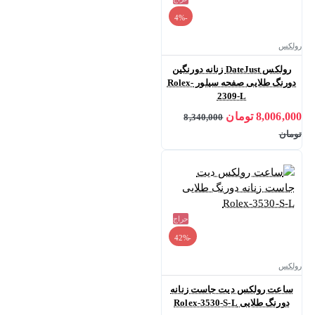
-4%
رولکس
رولکس DateJust زنانه دورنگین
دورنگ طلایی صفحه سیلور Rolex-
2309-L
8,006,000 تومان
8,340,000
تومان
حراج
-42%
رولکس
ساعت رولکس دیت جاست زنانه
دورنگ طلایی Rolex-3530-S-L