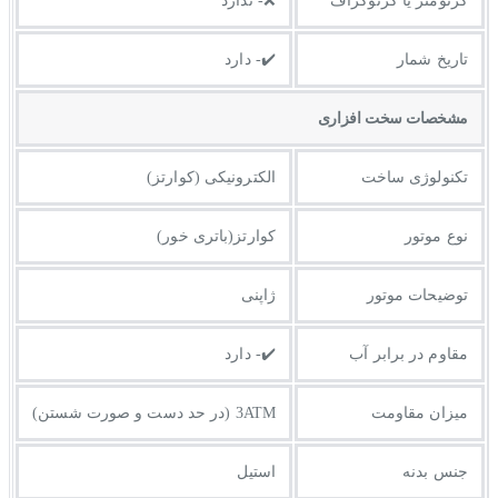
کرنومتر یا کرنوگراف
❌- ندارد
تاریخ شمار
✔️- دارد
مشخصات سخت افزاری
تکنولوژی ساخت
الکترونیکی (کوارتز)
نوع موتور
کوارتز(باتری خور)
توضیحات موتور
ژاپنی
مقاوم در برابر آب
✔️- دارد
میزان مقاومت
3ATM (در حد دست و صورت شستن)
جنس بدنه
استیل