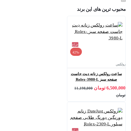
محبوب ترین های این برند
حراج
-42%
رولکس
ساعت رولکس زنانه دیت جاست
صفحه سبز Rolex-3980-L
6,500,000 تومان
11,198,000
تومان
حراج