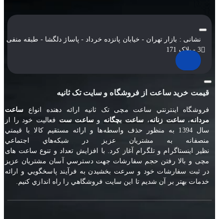
نشانی : بازار تهران - خیابان پانزده خرداد - پاساژ دلگشا - طبقه منفی
3 - پلاک 171
قیمت خرید ساعت از فروشگاه و سایت تک ثانیه
فروشگاه اينترنتي ساعت مچی تک ثانيه ارائه دهنده انواع
ساعت
مردانه
،
ساعت زنانه
،
ساعت بچگانه
و
ساعت ست
فعاليت خود را از
سال 1394 به منظور حذف واسطه‌ها و ارائه مستقيم کالا با قيمتي
منصفانه به مشتريان عزيز در شبکه‌هاي اجتماعي
نظير
اينستاگرام
و
تلگرام
آغاز کرد. با افزايش تعداد و تنوع ساعت های
مچی و بالا رفتن حجم سفارشات جهت دسترسي آسان مشتريان عزيز
در ثبت سفارشات خود و سرعت بخشيدن به فرآيند پاسخگويي و ارائه
خدمات بهتر بر آن شديم تا اين سايت فروشگاهي را راه اندازي کنيم.