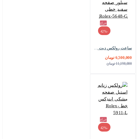
حراج
-42%
ساعت رولکس دیت جاست مردانه سیلور صفحه سفید خطی Rolex-5648-G
6,500,000 تومان
11,198,000 تومان
حراج
-42%