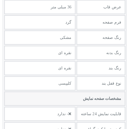
عرض قاب
36 میلی متر
فرم صفحه
گرد
رنگ صفحه
مشکی
رنگ بدنه
نقره ای
رنگ بند
نقره ای
نوع قفل بند
کلیپسی
مشخصات صفحه نمايش
قابلیت نمایش 24 ساعته
❌- ندارد