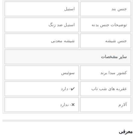
جنس بند
استیل
توضيحات جنس بدنه
استیل ضد زنگ
جنس شیشه
شیشه معدنی
ساير مشخصات
کشور مبدا برند
سوئیس
عقربه های شب تاب
✔️- دارد
آلارم
❌- ندارد
معرفی