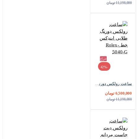
11,198,000 تومان
حراج
-42%
ساعت رولکس دورنگ طلایی ایندکس خط Rolex-5040-G
6,500,000 تومان
11,198,000 تومان