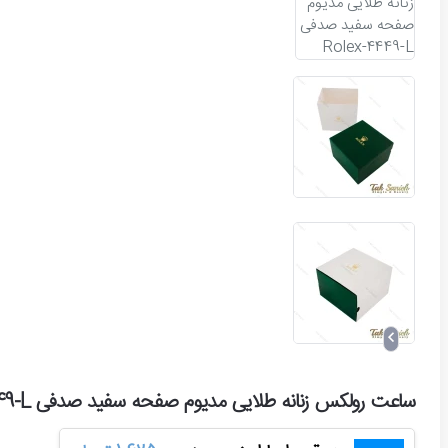
ساعت رولکس زنانه طلایی مدیوم صفحه سفید صدفی Rolex-4449-L