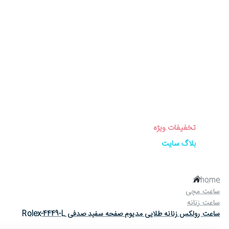
برندهای ساعت
ساعت زنانه
ساعت مردانه
ساعت ست
ساعت اورجینال
عینک آفتابی
عطر و ادکلن
لوازم جانبی ساعت
تخفیفات ویژه
بلاگ سایت
home
ساعت مچی
ساعت زنانه
ساعت رولکس زنانه طلایی مدیوم صفحه سفید صدفی Rolex-4449-L